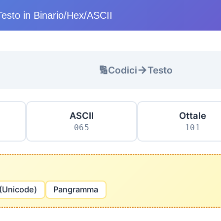
Testo in Binario/Hex/ASCII
→
🔢
Codici
Testo
ASCII
Ottale
065
101
 (Unicode)
Pangramma