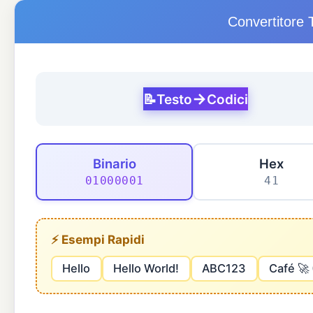
Convertitore 
→
📝
Testo
Codici
Binario
Hex
01000001
41
⚡ Esempi Rapidi
Hello
Hello World!
ABC123
Café 🚀