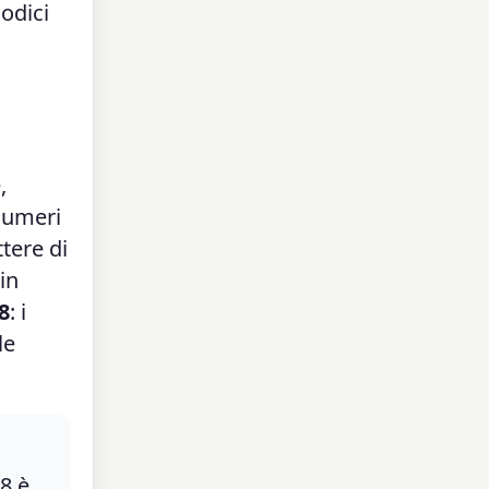
codici
,
 numeri
tere di
in
8
: i
le
8 è