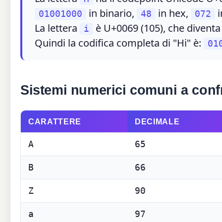
in binario,
in hex,
i
01001000
48
072
La lettera
è U+0069 (105), che divent
i
Quindi la codifica completa di "Hi" è:
01
Sistemi numerici comuni a conf
CARATTERE
DECIMALE
A
65
B
66
Z
90
a
97