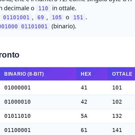
n decimale o
in ottale.
110
a
,
,
o
.
01101001
69
105
151
(binario).
001000 01101001
ronto
BINARIO (8-BIT)
HEX
OTTALE
01000001
41
101
01000010
42
102
01011010
5A
132
01100001
61
141