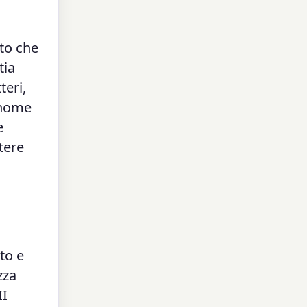
ito che
tia
teri,
 nome
e
tere
to e
zza
II