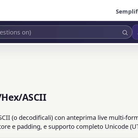
Semplif
o/Hex/ASCII
SCII (o decodificali) con anteprima live multi-for
ratore e padding, e supporto completo Unicode (UT