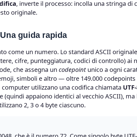
difica
, inverte il processo: incolla una stringa di 
esto originale.
 Una guida rapida
to come un numero. Lo standard ASCII originale
ttere, cifre, punteggiatura, codici di controllo) ai
icode, che assegna un
codepoint
unico a ogni carat
 emoji, simboli e altro — oltre 149.000 codepoints 
 i computer utilizzano una codifica chiamata
UTF-
 (quindi appaiono identici al vecchio ASCII), ma 
utilizzano 2, 3 o 4 byte ciascuno.
048, che è il numero 72. Come singolo byte UTF-