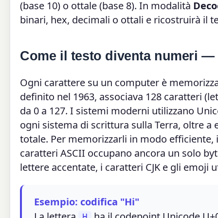
(base 10) o ottale (base 8). In modalità
Deco
binari, hex, decimali o ottali e ricostruirà il t
Come il testo diventa numeri —
Ogni carattere su un computer è memorizza
definito nel 1963, associava 128 caratteri (le
da 0 a 127. I sistemi moderni utilizzano Un
ogni sistema di scrittura sulla Terra, oltre a
totale. Per memorizzarli in modo efficiente,
caratteri ASCII occupano ancora un solo byte
lettere accentate, i caratteri CJK e gli emoji 
Esempio: codifica "Hi"
La lettera
ha il codepoint Unicode U+0
H