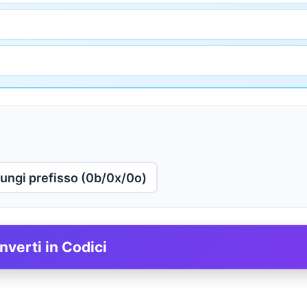
ungi prefisso (0b/0x/0o)
nverti in Codici