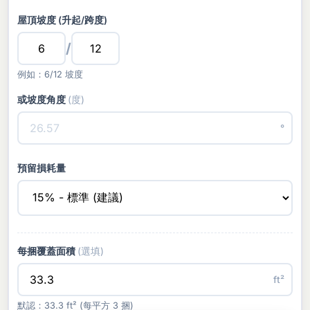
屋頂坡度 (升起/跨度)
/
例如：6/12 坡度
或坡度角度
(度)
°
預留損耗量
每捆覆蓋面積
(選填)
ft²
默認：33.3 ft² (每平方 3 捆)