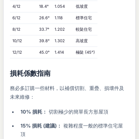
4/12
18.4°
1.054
低坡度
6/12
26.6°
1.118
標準住宅
8/12
33.7°
1.202
較陡住宅
10/12
39.8°
1.302
高坡度
12/12
45.0°
1.414
極陡 (45°)
損耗係數指南
務必多訂購一些材料，以補償切割、重疊、損壞件及
未來維修：
10% 損耗：
切割極少的簡單長方形屋頂
15% 損耗 (建議)：
複雜程度一般的標準住宅屋
頂