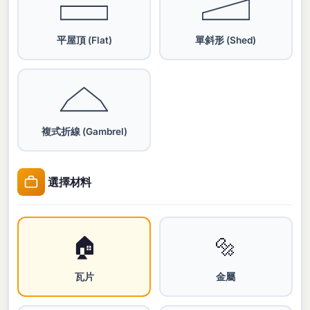
平屋頂 (Flat)
單斜形 (Shed)
複式折線 (Gambrel)
選擇材料
🏠
🔩
瓦片
金屬