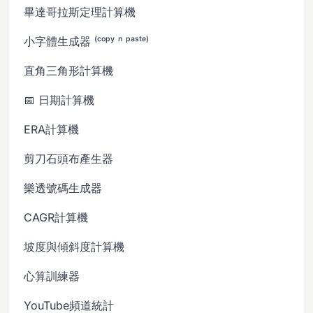
畢達哥拉斯定理計算機
小字體生成器 ⁽ᶜᵒᵖʸ ⁿ ᵖᵃˢᵗᵉ⁾
直角三角形計算機
📅 日期計算機
ERA計算機
剪刀石頭布產生器
樂透號碼生成器
CAGR計算機
坡度與傾斜度計算機
心算訓練器
YouTube頻道統計