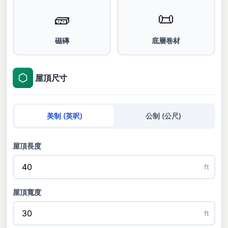
🧱
📜
磁磚
底層卷材
屋頂尺寸
美制 (英呎)
公制 (公尺)
屋頂長度
ft
屋頂寬度
ft