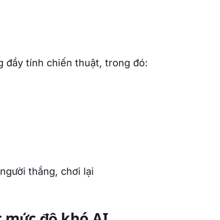
g đầy tính chiến thuật, trong đó:
gười thắng, chơi lại
c mức độ khó AI