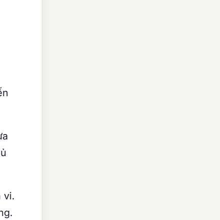
ến
ựa
hủ
 vi.
ng.