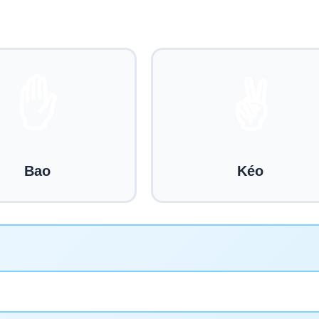
✋
✌️
Bao
Kéo