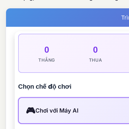
Trì
0
0
THẮNG
THUA
Chọn chế độ chơi
🎮
Chơi với Máy AI