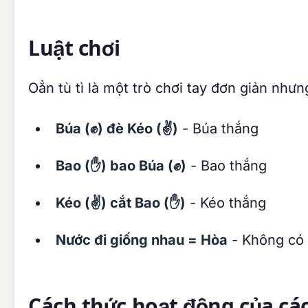
Luật chơi
Oẳn tù tì là một trò chơi tay đơn giản nhưn
Búa (✊) đè Kéo (✌️)
- Búa thắng
Bao (✋) bao Búa (✊)
- Bao thắng
Kéo (✌️) cắt Bao (✋)
- Kéo thắng
Nước đi giống nhau = Hòa
- Không có n
Cách thức hoạt động của cá