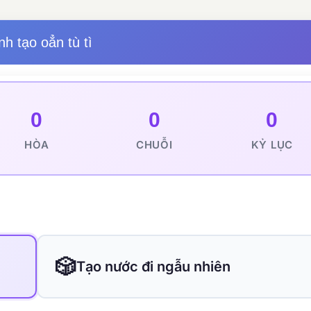
nh tạo oẳn tù tì
0
0
0
HÒA
CHUỖI
KỶ LỤC
🎲
Tạo nước đi ngẫu nhiên