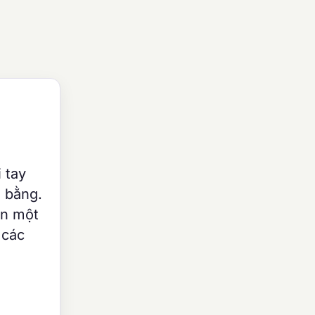
 tay
g bằng.
ần một
 các