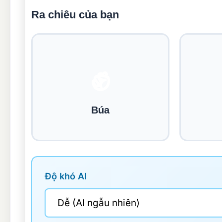
Ra chiêu của bạn
✊
Búa
Độ khó AI