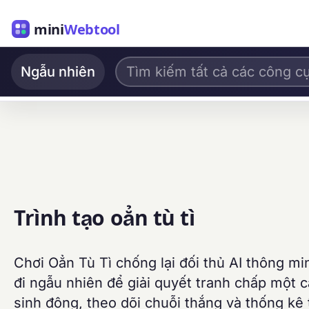
mini
Webtool
Ngẫu nhiên
Trình tạo oẳn tù tì
Chơi Oẳn Tù Tì chống lại đối thủ AI thông m
đi ngẫu nhiên để giải quyết tranh chấp một 
sinh động, theo dõi chuỗi thắng và thống kê tr