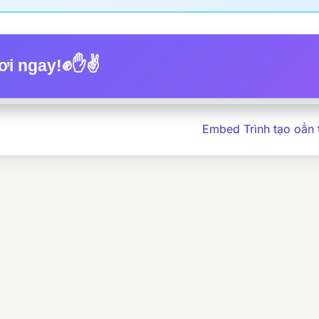
✊✋✌️
ơi ngay!
Embed Trình tạo oẳn t