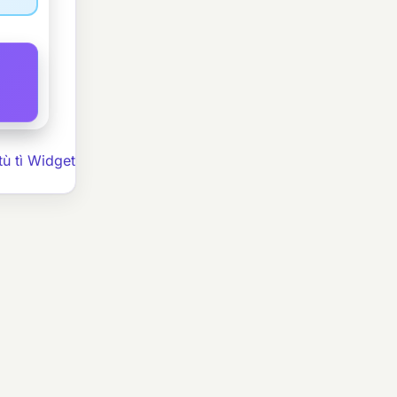
ù tì Widget