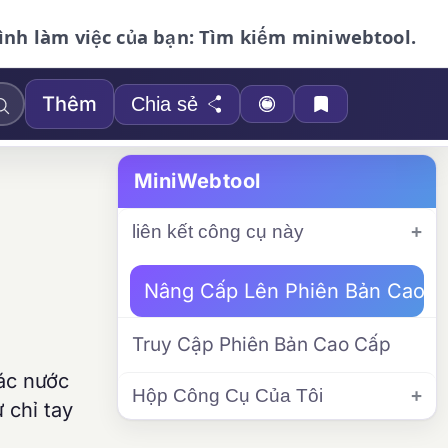
ình làm việc của bạn: Tìm kiếm miniwebtool.
Thêm
Chia sẻ
MiniWebtool
liên kết công cụ này
Nâng Cấp Lên Phiên Bản Cao C
Truy Cập Phiên Bản Cao Cấp
các nước
Hộp Công Cụ Của Tôi
 chỉ tay