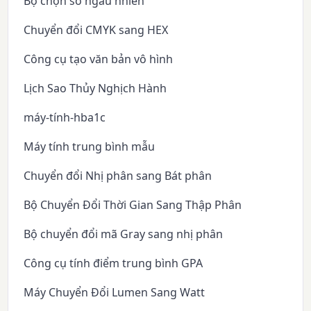
Bộ chọn số ngẫu nhiên
Chuyển đổi CMYK sang HEX
Công cụ tạo văn bản vô hình
Lịch Sao Thủy Nghịch Hành
máy-tính-hba1c
Máy tính trung bình mẫu
Chuyển đổi Nhị phân sang Bát phân
Bộ Chuyển Đổi Thời Gian Sang Thập Phân
Bộ chuyển đổi mã Gray sang nhị phân
Công cụ tính điểm trung bình GPA
Máy Chuyển Đổi Lumen Sang Watt