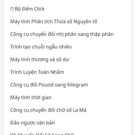
🖱️ Bộ Đếm Click
Máy tính Phân tích Thừa số Nguyên tố
Công cụ chuyển đổi nhị phân sang thập phân
Trình tạo chuỗi ngẫu nhiên
Máy tính thương và số dư
Trình Luyện Toán Nhẩm
Công cụ đổi Pound sang Kilogram
Máy tính thời gian
Công cụ chuyển đổi chữ số La Mã
Đảo ngược văn bản