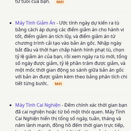
từ tuổi của bạn.
Mới
Máy Tính Giảm Án
- Ước tính ngày dự kiến ra tù
bằng cách áp dụng các điểm giảm án cho hành vi
tốt, điểm giảm án tích lũy, và điểm giảm án từ
chương trình cải tạo vào bản án gốc. Nhập ngày
bắt đầu và thời hạn chấp hành hình phạt tù, chọn
tỷ lệ giảm án của bạn, rồi xem ngày ra tù mới, tổng
số ngày được giảm, tỷ lệ phần trăm được giảm, và
một mốc thời gian động so sánh giữa bản án gốc
với bản án được giảm kèm theo bảng phân tích chi
tiết từng bước.
Mới
Máy Tính Cai Nghiện
- Đếm chính xác thời gian bạn
đã cai nghiện hoặc từ bỏ một thói quen. Máy Tính
Cai Nghiện hiển thị tổng số ngày, tuần, tháng và
năm lành mạnh, đồng hồ đếm thời gian trực tiếp,