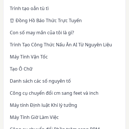
Trình tạo oẳn tù tì
⏰ Đồng Hồ Báo Thức Trực Tuyến
Con số may mắn của tôi là gì?
Trình Tạo Công Thức Nấu Ăn AI Từ Nguyên Liệu
Máy Tính Vận Tốc
Tạo Ô Chữ
Danh sách các số nguyên tố
Công cụ chuyển đổi cm sang feet và inch
Máy tính Định luật Khí lý tưởng
Máy Tính Giờ Làm Việc