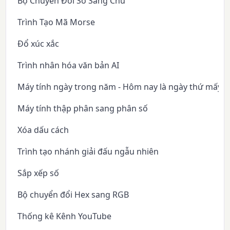
Bộ Chuyển Đổi Số Sang Chữ
Trình Tạo Mã Morse
Đổ xúc xắc
Trình nhân hóa văn bản AI
Máy tính ngày trong năm - Hôm nay là ngày thứ mấy 
Máy tính thập phân sang phân số
Xóa dấu cách
Trình tạo nhánh giải đấu ngẫu nhiên
Sắp xếp số
Bộ chuyển đổi Hex sang RGB
Thống kê Kênh YouTube