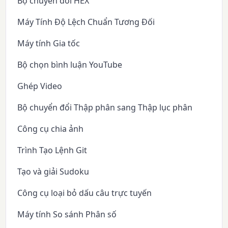
Bộ chuyển đổi HEX
Máy Tính Độ Lệch Chuẩn Tương Đối
Máy tính Gia tốc
Bộ chọn bình luận YouTube
Ghép Video
Bộ chuyển đổi Thập phân sang Thập lục phân
Công cụ chia ảnh
Trình Tạo Lệnh Git
Tạo và giải Sudoku
Công cụ loại bỏ dấu câu trực tuyến
Máy tính So sánh Phân số