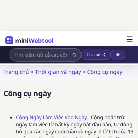
☰
mini
Webtool
Chia sẻ
Trang chủ
>
Thời gian và ngày
>
Công cụ ngày
Công cụ ngày
Cộng Ngày Làm Việc Vào Ngày
- Cộng hoặc trừ
ngày làm việc từ bất kỳ ngày bắt đầu nào, tự động
bỏ qua các ngày cuối tuần và ngày lễ từ lịch của 13