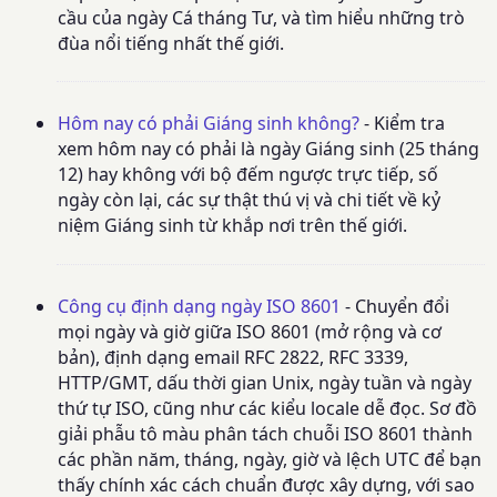
cầu của ngày Cá tháng Tư, và tìm hiểu những trò
đùa nổi tiếng nhất thế giới.
Hôm nay có phải Giáng sinh không?
- Kiểm tra
xem hôm nay có phải là ngày Giáng sinh (25 tháng
12) hay không với bộ đếm ngược trực tiếp, số
ngày còn lại, các sự thật thú vị và chi tiết về kỷ
niệm Giáng sinh từ khắp nơi trên thế giới.
Công cụ định dạng ngày ISO 8601
- Chuyển đổi
mọi ngày và giờ giữa ISO 8601 (mở rộng và cơ
bản), định dạng email RFC 2822, RFC 3339,
HTTP/GMT, dấu thời gian Unix, ngày tuần và ngày
thứ tự ISO, cũng như các kiểu locale dễ đọc. Sơ đồ
giải phẫu tô màu phân tách chuỗi ISO 8601 thành
các phần năm, tháng, ngày, giờ và lệch UTC để bạn
thấy chính xác cách chuẩn được xây dựng, với sao