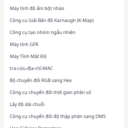
Máy tính độ ẩm bột nhào
Công cụ Giải Bản đồ Karnaugh (K-Map)
Công cụ tạo nhóm ngẫu nhiên
Máy tính GFR
Máy Tính Mật Độ
tra-cứu-địa-chỉ-MAC
Bộ chuyển đổi RGB sang Hex
Công cụ chuyển đổi thời gian phân số
Lấy độ dài chuỗi
Công cụ chuyển đổi độ thập phân sang DMS