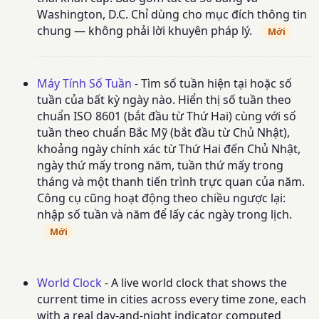
Washington, D.C. Chỉ dùng cho mục đích thông tin
chung — không phải lời khuyên pháp lý.
Mới
Máy Tính Số Tuần
- Tìm số tuần hiện tại hoặc số
tuần của bất kỳ ngày nào. Hiển thị số tuần theo
chuẩn ISO 8601 (bắt đầu từ Thứ Hai) cùng với số
tuần theo chuẩn Bắc Mỹ (bắt đầu từ Chủ Nhật),
khoảng ngày chính xác từ Thứ Hai đến Chủ Nhật,
ngày thứ mấy trong năm, tuần thứ mấy trong
tháng và một thanh tiến trình trực quan của năm.
Công cụ cũng hoạt động theo chiều ngược lại:
nhập số tuần và năm để lấy các ngày trong lịch.
Mới
World Clock
- A live world clock that shows the
current time in cities across every time zone, each
with a real day-and-night indicator computed