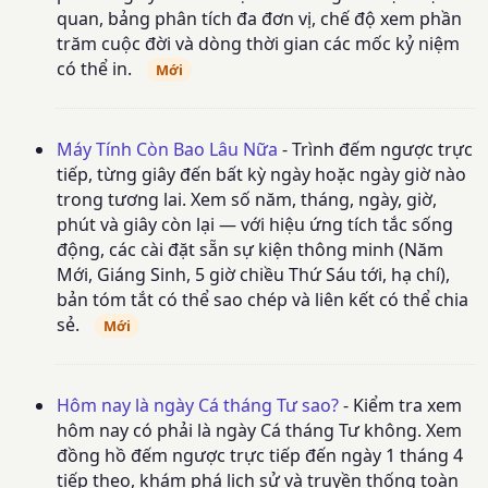
quan, bảng phân tích đa đơn vị, chế độ xem phần
trăm cuộc đời và dòng thời gian các mốc kỷ niệm
có thể in.
Mới
Máy Tính Còn Bao Lâu Nữa
- Trình đếm ngược trực
tiếp, từng giây đến bất kỳ ngày hoặc ngày giờ nào
trong tương lai. Xem số năm, tháng, ngày, giờ,
phút và giây còn lại — với hiệu ứng tích tắc sống
động, các cài đặt sẵn sự kiện thông minh (Năm
Mới, Giáng Sinh, 5 giờ chiều Thứ Sáu tới, hạ chí),
bản tóm tắt có thể sao chép và liên kết có thể chia
sẻ.
Mới
Hôm nay là ngày Cá tháng Tư sao?
- Kiểm tra xem
hôm nay có phải là ngày Cá tháng Tư không. Xem
đồng hồ đếm ngược trực tiếp đến ngày 1 tháng 4
tiếp theo, khám phá lịch sử và truyền thống toàn