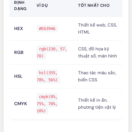
ĐỊNH
VÍ DỤ
TỐT NHẤT CHO
DẠNG
Thiết kế web, CSS,
HEX
#E63946
HTML
CSS, đồ họa kỹ
rgb(230, 57,
RGB
thuật số, màn hình
70)
Thao tác màu sắc,
hsl(355,
HSL
biến CSS
78%, 56%)
cmyk(0%,
Thiết kế in ấn,
CMYK
75%, 70%,
phương tiện vật lý
10%)