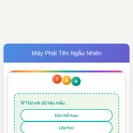
Máy Phát Tên Ngẫu Nhiên
T
Ê
N
💡 Thử với dữ liệu mẫu:
Đội thể thao
Lớp học