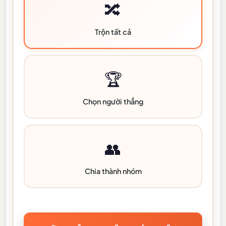
🔀
Trộn tất cả
🏆
Chọn người thắng
👥
Chia thành nhóm