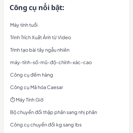
Công cụ nổi bật:
Máy tính tuổi
Trình Trích Xuất Ảnh từ Video
Trình tạo bài tây ngẫu nhiên
máy-tính-số-mũ-độ-chính-xác-cao
Công cụ đếm hàng
Công cụ Mã hóa Caesar
⏱️ Máy Tính Giờ
Bộ chuyển đổi thập phân sang nhị phân
Công cụ chuyển đổi kg sang lbs