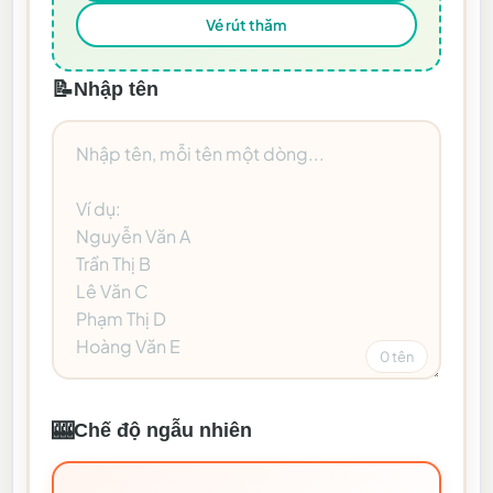
Vé rút thăm
📝
Nhập tên
0 tên
🎰
Chế độ ngẫu nhiên