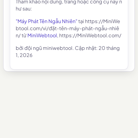
Tham khảo nội dung, trang hoặc công cụ này n
hư sau:
"Máy Phát Tên Ngẫu Nhiên"
tại https://MiniWe
btool.com/vi/đặt-tên-máy-phát-ngẫu-nhiê
n/ từ
MiniWebtool
, https://MiniWebtool.com/
bởi đội ngũ miniwebtool. Cập nhật: 20 tháng
1, 2026