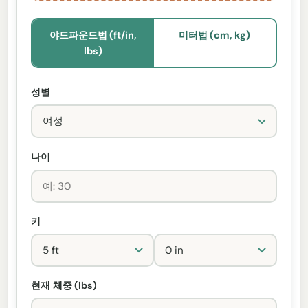
야드파운드법 (ft/in,
미터법 (cm, kg)
lbs)
성별
나이
키
현재 체중 (lbs)