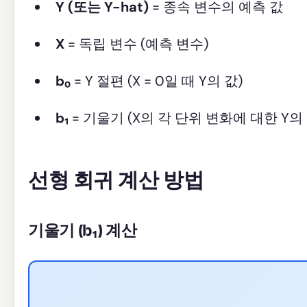
Y (또는 Y-hat)
= 종속 변수의 예측 값
X
= 독립 변수 (예측 변수)
b₀
= Y 절편 (X = 0일 때 Y의 값)
b₁
= 기울기 (X의 각 단위 변화에 대한 Y의
선형 회귀 계산 방법
기울기 (b₁) 계산