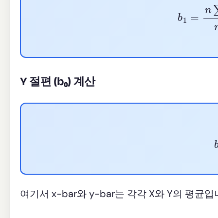
b
1
=
n
∑
x
i
y
i
Y 절편 (b₀) 계산
여기서 x-bar와 y-bar는 각각 X와 Y의 평균입