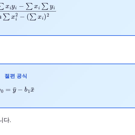
−
∑
x
i
∑
y
i
n
∑
x
i
2
−
(
∑
x
i
)
2
절편 공식
b
0
=
y
¯
−
b
1
x
¯
니다.