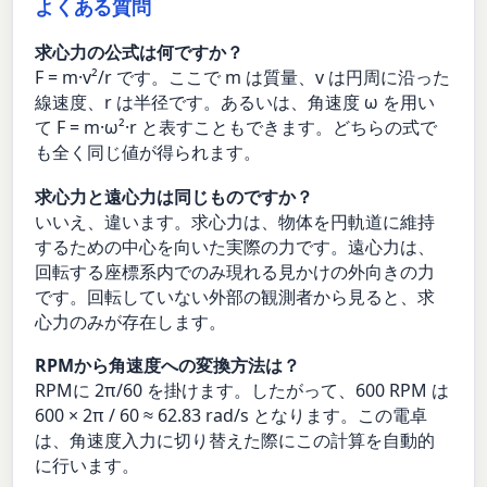
よくある質問
求心力の公式は何ですか？
F = m·v²/r です。ここで m は質量、v は円周に沿った
線速度、r は半径です。あるいは、角速度 ω を用い
て F = m·ω²·r と表すこともできます。どちらの式で
も全く同じ値が得られます。
求心力と遠心力は同じものですか？
いいえ、違います。求心力は、物体を円軌道に維持
するための中心を向いた実際の力です。遠心力は、
回転する座標系内でのみ現れる見かけの外向きの力
です。回転していない外部の観測者から見ると、求
心力のみが存在します。
RPMから角速度への変換方法は？
RPMに 2π/60 を掛けます。したがって、600 RPM は
600 × 2π / 60 ≈ 62.83 rad/s となります。この電卓
は、角速度入力に切り替えた際にこの計算を自動的
に行います。