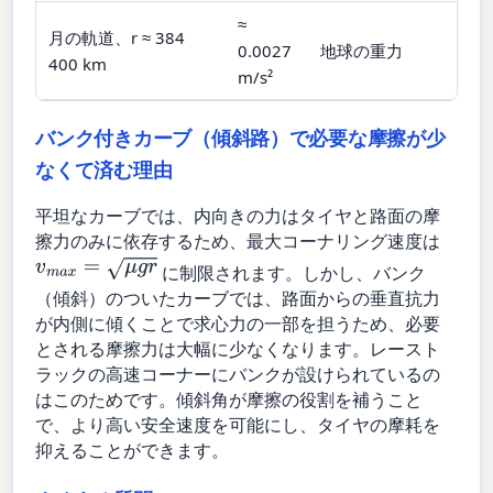
≈
月の軌道、r ≈ 384
0.0027
地球の重力
400 km
m/s²
バンク付きカーブ（傾斜路）で必要な摩擦が少
なくて済む理由
平坦なカーブでは、内向きの力はタイヤと路面の摩
擦力のみに依存するため、最大コーナリング速度は
v
m
a
x
=
μ
g
r
に制限されます。しかし、バンク
（傾斜）のついたカーブでは、路面からの垂直抗力
が内側に傾くことで求心力の一部を担うため、必要
とされる摩擦力は大幅に少なくなります。レースト
ラックの高速コーナーにバンクが設けられているの
はこのためです。傾斜角が摩擦の役割を補うこと
で、より高い安全速度を可能にし、タイヤの摩耗を
抑えることができます。