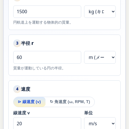
円軌道上を運動する物体的の質量。
半径 r
3
質量が運動している円の半径。
速度
4
⊳ 線速度 (v)
↻ 角速度 (ω, RPM, T)
線速度 v
単位