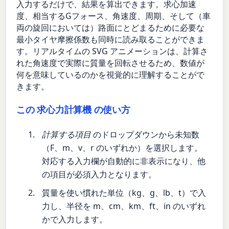
入力するだけで、結果を算出できます。求心加速
度、相当するGフォース、角速度、周期、そして（車
両の旋回においては）路面にとどまるために必要な
最小タイヤ摩擦係数も同時に読み取ることができま
す。リアルタイムの SVG アニメーションは、計算さ
れた角速度で実際に質量を回転させるため、数値が
何を意味しているのかを視覚的に理解することがで
きます。
この 求心力計算機 の使い方
計算する項目
のドロップダウンから未知数
（F、m、v、r のいずれか）を選択します。
対応する入力欄が自動的に非表示になり、他
の項目が必須入力となります。
質量を使い慣れた単位（kg、g、lb、t）で入
力し、半径を m、cm、km、ft、in のいずれ
かで入力します。