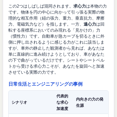
この2つはしばしば混同されます。
求心力
は本物の力
です。物体を円の中心に向かって引っ張る実際の物
理的な相互作用（紐の張力、重力、垂直抗力、摩擦
力、電磁気力など）を指します。一方、
遠心力
は回
転する座標系においてのみ現れる「見かけの」力
（慣性力）です。自動車が急カーブを切るときに外
側に押し出されるように感じる力がこれに該当しま
すが、車外の静止した観測者から見れば、あなたは
単に直線的に進み続けようとしており、車があなた
の下で曲がっているだけです。シートやシートベル
トから受ける求心力こそが、あなたを旋回へと加速
させている実際の力です。
日常生活とエンジニアリングの事例
代表的
内向きの力の発
シナリオ
な求心
生源
加速度