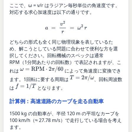
ここで、ω = v/r はラジアン毎秒単位の角速度です。
対応する求心加速度は以下の通りです。
a
=
v
2
r
=
ω
2
r
どちらの形式も全く同じ物理現象を表しているた
め、解こうとしている問題に合わせて便利な方を選
択してください。回転機械のスペックは通常
RPM（1分間あたりの回転数）で表記されますが、こ
ω
=
RPM
⋅
2
π
/
60
れは
によって角速度に変換でき
T
=
2
π
/
ω
ます。1回転に要する周期は
、回転周波数
f
=
1
/
T
は
となります。
計算例：高速道路のカーブを走る自動車
1500 kg の自動車が、半径 120 m の平坦なカーブを
100 km/h（≈ 27.78 m/s）で走行している場合を考え
ます。