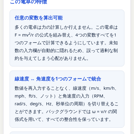
この電卓の特徴
任意の変数を算出可能
多くの電卓は力の計算しか行えません。この電卓は
F = mv²/r の公式を組み替え、4つの変数すべてを1
つのフォームで計算できるようにしています。未知
数の入力欄が自動的に隠れるため、誤って過剰な制
約を与えてしまう心配がありません。
線速度 ↔ 角速度を1つのフォームで統合
数値を再入力することなく、線速度（m/s、km/h、
mph、ft/s、ノット）と角速度の入力（RPM、
rad/s、deg/s、Hz、秒単位の周期）を切り替えるこ
とができます。バックグラウンドでは ω = v/r の関
係式を用いて、すべての整合性を保っています。