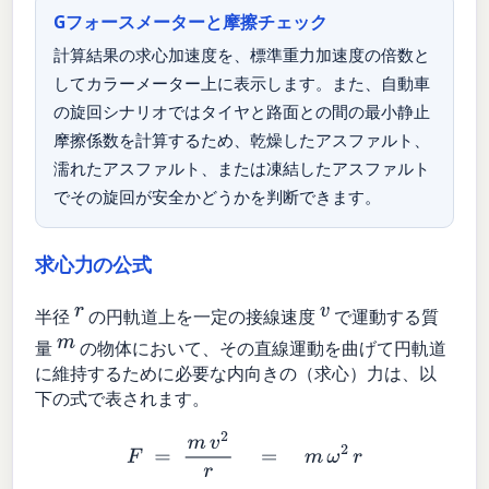
Gフォースメーターと摩擦チェック
計算結果の求心加速度を、標準重力加速度の倍数と
してカラーメーター上に表示します。また、自動車
の旋回シナリオではタイヤと路面との間の最小静止
摩擦係数を計算するため、乾燥したアスファルト、
濡れたアスファルト、または凍結したアスファルト
でその旋回が安全かどうかを判断できます。
求心力の公式
r
v
半径
の円軌道上を一定の接線速度
で運動する質
m
量
の物体において、その直線運動を曲げて円軌道
に維持するために必要な内向きの（求心）力は、以
下の式で表されます。
F
=
m
v
2
r
=
m
ω
2
r