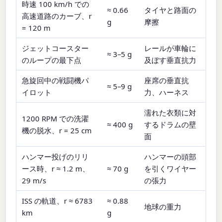
時速 100 km/h での
≈ 0.66
タイヤと路面の
高速道路のカーブ、r
g
摩擦
= 120 m
ジェットコースター
レールが車輪に
≈ 3–5 g
のループの最下点
及ぼす垂直抗力
急旋回中の戦闘機パ
座席の垂直抗
≈ 5–9 g
イロット
力、ハーネス
濡れた衣類に対
1200 RPM での洗濯
≈ 400 g
するドラムの壁
機の脱水、r = 25 cm
面
ハンマー投げのリリ
ハンマーの頭部
ース時、r ≈ 1.2 m、
≈ 70 g
を引くワイヤー
29 m/s
の張力
ISS の軌道、r ≈ 6783
≈ 0.88
地球の重力
km
g