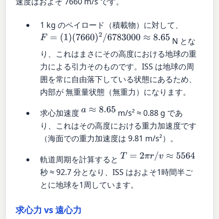
速度はおよそ 7660 m/s です。
1 kg のペイロード（積載物）に対して、
F
=
(
1
)
(
7660
)
2
/
6783000
≈
8.65
N とな
り、これはまさにその高度における地球の重
力による引力そのものです。ISS は地球の周
囲を常に自由落下している状態にあるため、
内部が 無重量状態（無重力）になります。
a
≈
8.65
求心加速度
m/s² ≈ 0.88 g であ
り、これはその高度における重力加速度です
（海面での重力加速度は 9.81 m/s²）。
T
=
2
π
r
/
v
≈
5564
軌道周期を計算すると
秒 ≈ 92.7 分となり、ISS はおよそ1時間半ご
とに地球を1周しています。
求心力 vs 遠心力