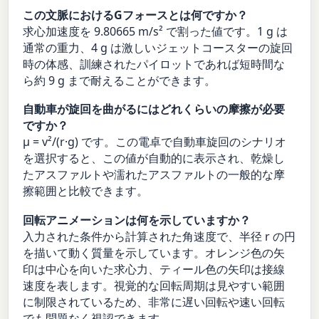
この文脈におけるGフォースとは何ですか？
求心加速度を 9.80665 m/s² で割った値です。1 g は
通常の重力、4 g は激しいジェットコースターの旋回
時の体感、訓練されたパイロットであれば短時間な
ら約 9 g まで耐えることができます。
自動車が旋回を曲がるにはどれくらいの摩擦が必要
ですか？
μ = v²/(r·g) です。この電卓で自動車旋回のシナリオ
を選択すると、この値が自動的に表示され、乾燥し
たアスファルトや濡れたアスファルトの一般的な摩
擦範囲と比較できます。
回転アニメーションは何を示していますか？
入力された条件から計算された角速度で、半径 r の円
を描いて動く質量を示しています。オレンジ色の矢
印は中心を向いた求心力、ティール色の矢印は接線
速度を表します。視覚的な回転周期は見やすい範囲
に制限されているため、非常に遅い回転や速い回転
でも問題なく視認できます。