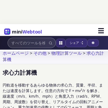
☰
mini
Webtool
シェア
ホームページ
>
その他
>
物理計算ツール
>
求心力計
算機
求心力計算機
円軌道を移動するあらゆる物体の求心力、質量、半径、ま
たは速度を計算します。任意の方向で F = mv²/r を解き、
線速度（m/s、km/h、mph）と角度入力（rad/s、RPM、
周期、周波数）を切り替え、リアルタイムの回転アニメー
ション、重力加速度の倍数としてのGフォース、周期と角