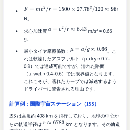
F
=
m
v
2
/
r
=
1500
×
27.78
2
/
120
≈
9645
N。
a
=
v
2
/
r
≈
6.43
求心加速度
m/s² ≈ 0.66
g。
μ
=
a
/
g
≈
0.66
最小タイヤ摩擦係数：
。こ
れは乾燥したアスファルト（μ_dry ≈ 0.7–
0.9）では達成可能ですが、濡れた路面
（μ_wet ≈ 0.4–0.6）では限界値となります。
これこそが、濡れたカーブでは減速するよう
ドライバーに警告される理由です。
計算例：国際宇宙ステーション（ISS）
ISS は高度約 408 km を飛行しており、地球の中心か
r
≈
6783
らの軌道半径は
km となります。その軌道