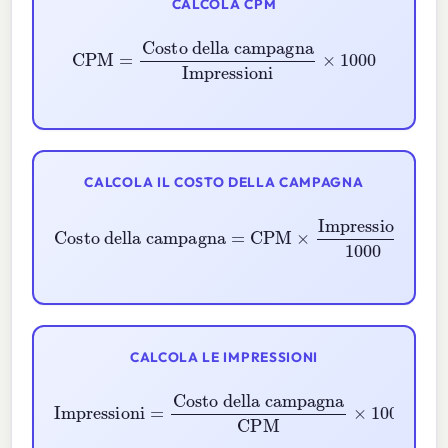
CALCOLA CPM
Costo della campagna
CPM
=
Impressioni
×
1000
CALCOLA IL COSTO DELLA CAMPAGNA
Costo della campagna
=
CPM
×
Impressioni
1000
CALCOLA LE IMPRESSIONI
Impressioni
Costo della campagna
=
CPM
×
1000