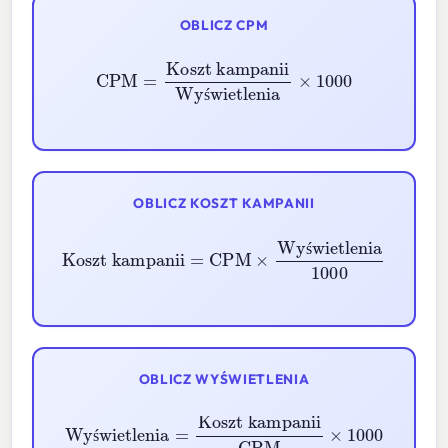
OBLICZ CPM
Koszt kampanii
CPM
Wyświetlenia
=
×
1000
ś
OBLICZ KOSZT KAMPANII
Koszt kampanii
=
CPM
×
Wyświetlenia
1000
ś
OBLICZ WYŚWIETLENIA
Wyświetlenia
Koszt kampanii
CPM
=
×
1000
ś