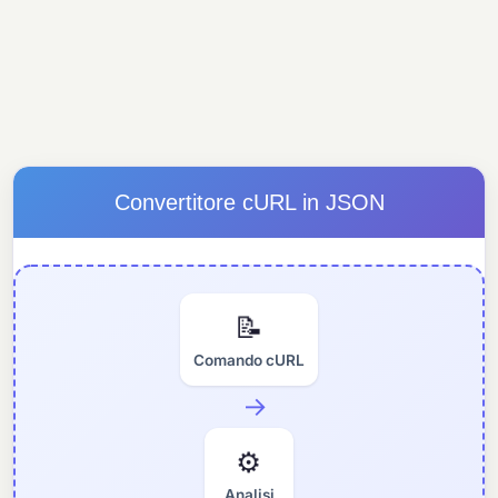
Convertitore cURL in JSON
📝
Comando cURL
→
⚙️
Analisi