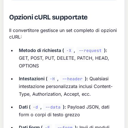
Opzioni cURL supportate
Il convertitore gestisce un set completo di opzioni
cURL:
Metodo di richiesta (
,
):
-X
--request
GET, POST, PUT, DELETE, PATCH, HEAD,
OPTIONS
Intestazioni (
,
):
Qualsiasi
-H
--header
intestazione personalizzata inclusi Content-
Type, Authorization, Accept, ecc.
Dati (
,
):
Payload JSON, dati
-d
--data
form o corpi di testo grezzo
Dati Form (
,
):
Invii di moduli
-F
--form