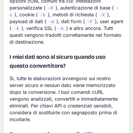
opzioni cURL comuni tra cui: intestazioni
personalizzate (
), autenticazione di base (
-H
-
), cookie (
), metodi di richiesta (
),
u
-b
-X
payload di dati (
), dati form (
), user agent
-d
-F
(
), verifica SSL (
) e altro ancora. Tutti
-A
-k
questi vengono tradotti correttamente nel formato
di destinazione.
I miei dati sono al sicuro quando uso
questo convertitore?
Sì, tutte le elaborazioni avvengono sul nostro
server sicuro e nessun dato viene memorizzato
dopo la conversione. I tuoi comandi cURL
vengono analizzati, convertiti e immediatamente
eliminati. Per chiavi API o credenziali sensibili,
considera di sostituirle con segnaposto prima di
incollarle.