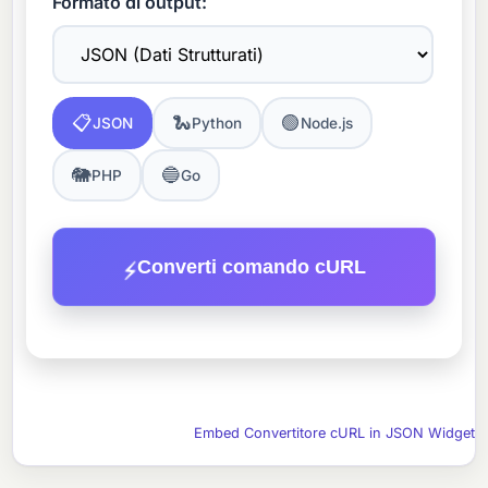
Formato di output:
📋
🐍
🟢
JSON
Python
Node.js
🐘
🔵
PHP
Go
⚡
Converti comando cURL
Embed Convertitore cURL in JSON Widget