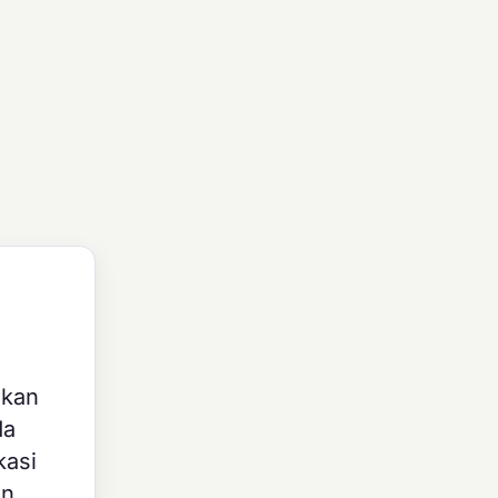
nkan
da
kasi
an