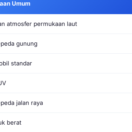
naan Umum
n atmosfer permukaan laut
epeda gunung
bil standar
UV
peda jalan raya
uk berat