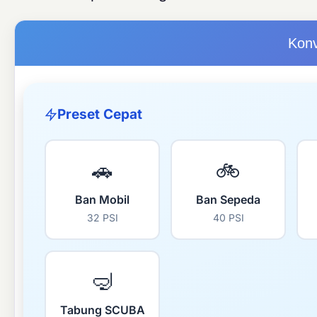
Konv
Preset Cepat
🚗
🚲
Ban Mobil
Ban Sepeda
32 PSI
40 PSI
🤿
Tabung SCUBA