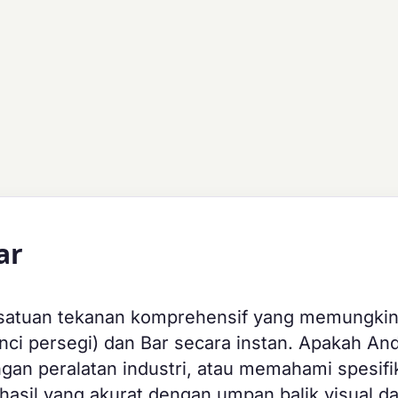
ar
i satuan tekanan komprehensif yang memungki
nci persegi) dan Bar secara instan. Apakah An
gan peralatan industri, atau memahami spesifi
asil yang akurat dengan umpan balik visual d