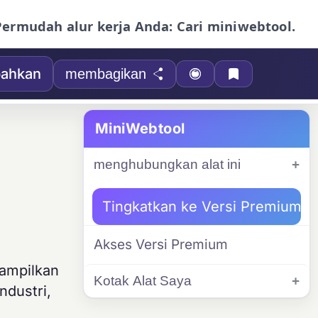
Permudah alur kerja Anda: Cari miniwebtool.
ahkan
membagikan
MiniWebtool
menghubungkan alat ini
Tingkatkan ke Versi Premium
Akses Versi Premium
nampilkan
Kotak Alat Saya
ndustri,