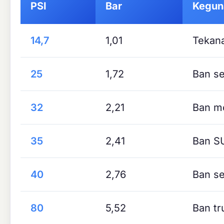
PSI
Bar
Kegu
14,7
1,01
Tekana
25
1,72
Ban s
32
2,21
Ban mo
35
2,41
Ban S
40
2,76
Ban se
80
5,52
Ban tr