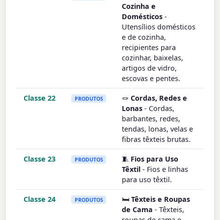
Cozinha e
Domésticos
-
Utensílios domésticos
e de cozinha,
recipientes para
cozinhar, baixelas,
artigos de vidro,
escovas e pentes.
Classe 22
🪢
Cordas, Redes e
PRODUTOS
Lonas
- Cordas,
barbantes, redes,
tendas, lonas, velas e
fibras têxteis brutas.
Classe 23
🧵
Fios para Uso
PRODUTOS
Têxtil
- Fios e linhas
para uso têxtil.
Classe 24
🛏️
Têxteis e Roupas
PRODUTOS
de Cama
- Têxteis,
roupas de cama e