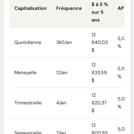
$ à 5 %
Capitalisation
Fréquence
APY
sur 5
ans
12
5,127
Quotidienne
365/an
840,03
%
$
12
5,116
Mensuelle
12/an
833,59
%
$
12
5,095
Trimestrielle
4/an
820,37
%
$
12
5,063
Semestrielle
2/an
800,85