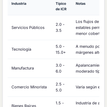
Industria
Típico
Notas
de ICR
Los flujos de caj
2.0 -
Servicios Públicos
estables permite
3.5
menor cobertura
5.0 -
A menudo poca 
Tecnología
15.0+
márgenes altos
3.0 -
Apalancamiento
Manufactura
6.0
moderado típico
2.5 -
Comercio Minorista
Varía según el s
5.0
1.5 -
Industria de alto
Bienes Raíces