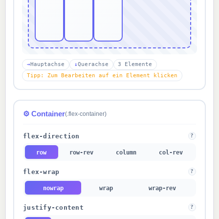
→
Hauptachse
↓
Querachse
3 Elemente
Tipp: Zum Bearbeiten auf ein Element klicken
⚙ Container
(.flex-container)
flex-direction
?
row
row-rev
column
col-rev
flex-wrap
?
nowrap
wrap
wrap-rev
justify-content
?