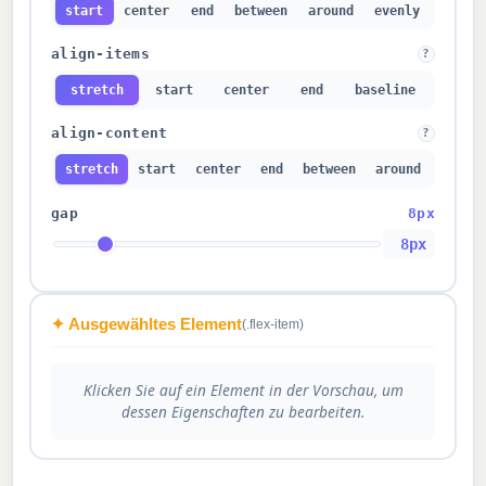
start
center
end
between
around
evenly
align-items
?
stretch
start
center
end
baseline
align-content
?
stretch
start
center
end
between
around
gap
8px
8px
✦ Ausgewähltes Element
(.flex-item)
Klicken Sie auf ein Element in der Vorschau, um
dessen Eigenschaften zu bearbeiten.