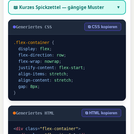
📖 Kurzes Spickzettel — gängige Muster
▼
Generiertes CSS
⧉ CSS kopieren
.flex-container
{
display
:
flex
;
flex-direction
:
row
;
flex-wrap
:
nowrap
;
justify-content
:
flex-start
;
align-items
:
stretch
;
align-content
:
stretch
;
gap
:
8px
;
}
Generiertes HTML
⧉ HTML kopieren
<
div
class
=
"flex-container"
>