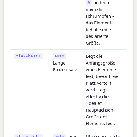
bedeutet
0
niemals
schrumpfen –
das Element
behält seine
deklarierte
Größe.
·
Legt die
flex-basis
auto
Länge ·
Anfangsgröße
Prozentsatz
eines Elements
fest, bevor freier
Platz verteilt
wird. Legt
effektiv die
"ideale"
Hauptachsen-
Größe des
Elements fest.
· wie
Überschreibt das
align-self
auto