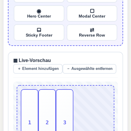
◉
▢
Hero Center
Modal Center
⬓
⇄
Sticky Footer
Reverse Row
▦ Live-Vorschau
＋ Element hinzufügen
－ Ausgewählte entfernen
1
2
3