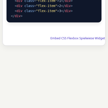
<
div
class
=
"flex-item"
>
1
</
div
>
<
div
class
=
"flex-item"
>
2
</
div
>
<
div
class
=
"flex-item"
>
3
</
div
>
</
div
>
Embed CSS Flexbox Spielwiese Widget