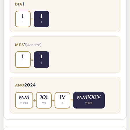
1
DIA
I
I
=
1
1
1
MÊS
(Janeiro)
I
I
=
1
1
2024
ANO
MM
XX
IV
MMXXIV
+
+
=
2000
20
4
2024