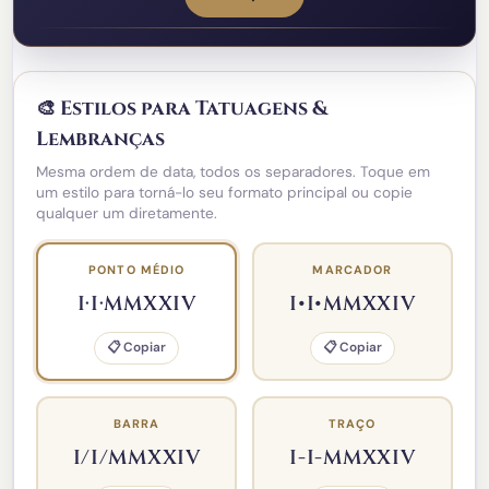
🎨 Estilos para Tatuagens &
Lembranças
Mesma ordem de data, todos os separadores. Toque em
um estilo para torná-lo seu formato principal ou copie
qualquer um diretamente.
PONTO MÉDIO
MARCADOR
I·I·MMXXIV
I•I•MMXXIV
📋 Copiar
📋 Copiar
BARRA
TRAÇO
I/I/MMXXIV
I-I-MMXXIV