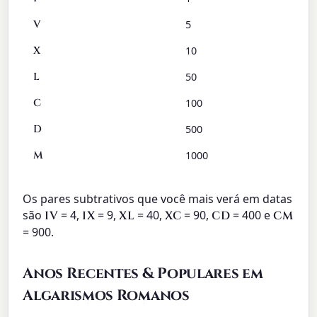
V
5
X
10
L
50
C
100
D
500
M
1000
Os pares subtrativos que você mais verá em datas
são
= 4,
= 9,
= 40,
= 90,
= 400 e
IV
IX
XL
XC
CD
CM
= 900.
Anos Recentes & Populares em
Algarismos Romanos