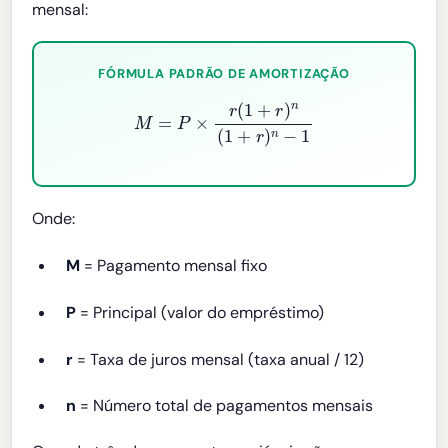
mensal:
FÓRMULA PADRÃO DE AMORTIZAÇÃO
M
=
P
×
r
(
1
+
r
)
n
(
1
+
r
)
n
−
1
Onde:
M
= Pagamento mensal fixo
P
= Principal (valor do empréstimo)
r
= Taxa de juros mensal (taxa anual / 12)
n
= Número total de pagamentos mensais