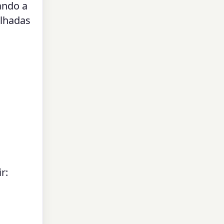
ando a
alhadas
r: