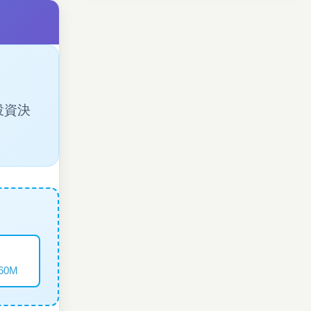
投資決
司
$60M