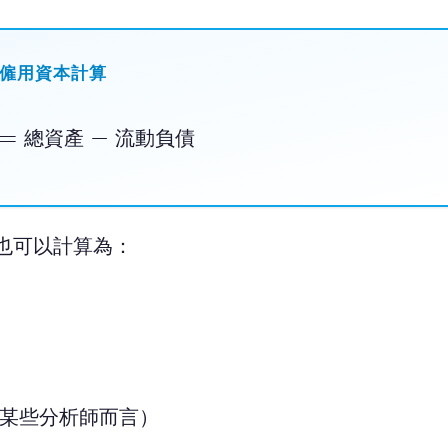
僱用資本計算
=
總資產
−
流動負債
總
資
產
流
動
負
債
也可以計算為：
（對某些分析師而言）