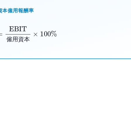
資本僱用報酬率
BIT
僱用資本
×
100
%
僱
用
資
本