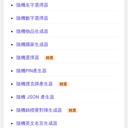
隨機名字選擇器
隨機數字選擇器
隨機物品生成器
隨機國家生成器
隨機選擇器
精選
隨機PIN產生器
隨機撲克牌產生器
精選
隨機 JSON 產生器
隨機錦標賽對陣生成器
精選
隨機英文名言生成器