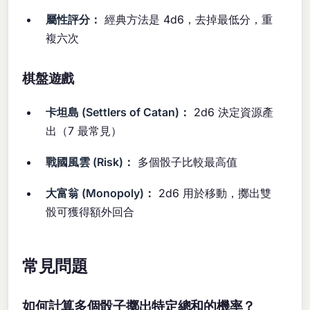
屬性評分：
經典方法是 4d6，去掉最低分，重
複六次
棋盤遊戲
卡坦島 (Settlers of Catan)：
2d6 決定資源產
出（7 最常見）
戰國風雲 (Risk)：
多個骰子比較最高值
大富翁 (Monopoly)：
2d6 用於移動，擲出雙
骰可獲得額外回合
常見問題
如何計算多個骰子擲出特定總和的機率？