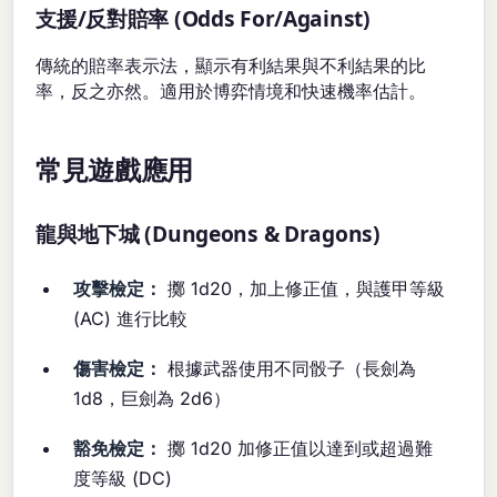
支援/反對賠率 (Odds For/Against)
傳統的賠率表示法，顯示有利結果與不利結果的比
率，反之亦然。適用於博弈情境和快速機率估計。
常見遊戲應用
龍與地下城 (Dungeons & Dragons)
攻擊檢定：
擲 1d20，加上修正值，與護甲等級
(AC) 進行比較
傷害檢定：
根據武器使用不同骰子（長劍為
1d8，巨劍為 2d6）
豁免檢定：
擲 1d20 加修正值以達到或超過難
度等級 (DC)