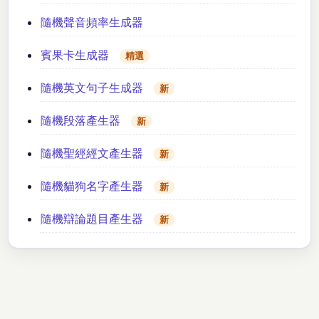
隨機聲音頻率生成器
賓果卡生成器
精選
隨機英文句子生成器
新
隨機段落產生器
新
隨機聖經經文產生器
新
隨機貓狗名字產生器
新
隨機辯論題目產生器
新