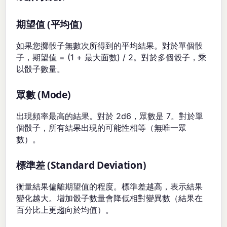
期望值 (平均值)
如果您擲骰子無數次所得到的平均結果。對於單個骰
子，期望值 = (1 + 最大面數) / 2。對於多個骰子，乘
以骰子數量。
眾數 (Mode)
出現頻率最高的結果。對於 2d6，眾數是 7。對於單
個骰子，所有結果出現的可能性相等（無唯一眾
數）。
標準差 (Standard Deviation)
衡量結果偏離期望值的程度。標準差越高，表示結果
變化越大。增加骰子數量會降低相對變異數（結果在
百分比上更趨向於均值）。