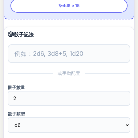
✨
4d6 ≥ 15
🎲
骰子記法
或手動配置
骰子數量
骰子類型