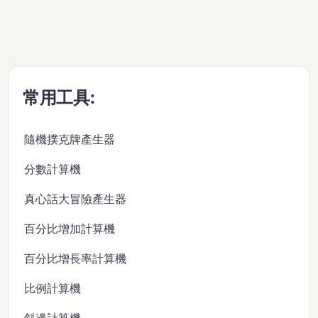
常用工具:
隨機撲克牌產生器
分數計算機
真心話大冒險產生器
百分比增加計算機
百分比增長率計算機
比例計算機