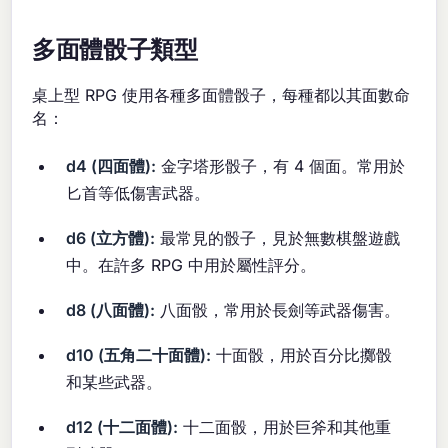
多面體骰子類型
桌上型 RPG 使用各種多面體骰子，每種都以其面數命
名：
d4 (四面體):
金字塔形骰子，有 4 個面。常用於
匕首等低傷害武器。
d6 (立方體):
最常見的骰子，見於無數棋盤遊戲
中。在許多 RPG 中用於屬性評分。
d8 (八面體):
八面骰，常用於長劍等武器傷害。
d10 (五角二十面體):
十面骰，用於百分比擲骰
和某些武器。
d12 (十二面體):
十二面骰，用於巨斧和其他重