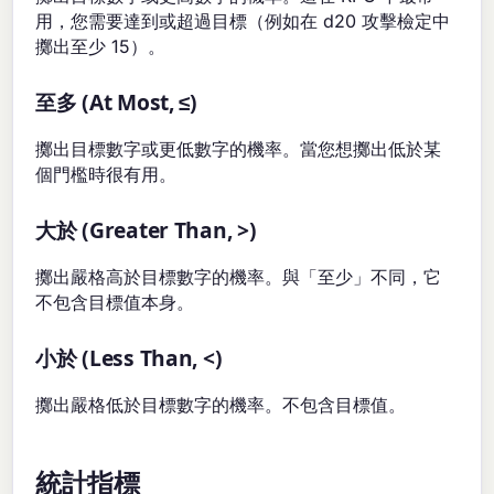
用，您需要達到或超過目標（例如在 d20 攻擊檢定中
擲出至少 15）。
至多 (At Most, ≤)
擲出目標數字或更低數字的機率。當您想擲出低於某
個門檻時很有用。
大於 (Greater Than, >)
擲出嚴格高於目標數字的機率。與「至少」不同，它
不包含目標值本身。
小於 (Less Than, <)
擲出嚴格低於目標數字的機率。不包含目標值。
統計指標