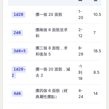
1-
擲一個 20 面骰
10.5
1d20
20
擲兩個 6 面骰並求
2-
7
2d6
和
12
擲三個 8 面骰，求
8-
18.5
3d8+5
和後加 5
29
-1
擲一個 20 面骰，減
1d20-
到
8.5
去 2
2
18
擲四個 6 面骰（經
4-
14
4d6
典屬性擲點）
24