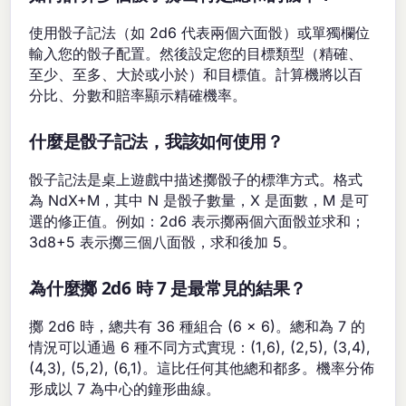
使用骰子記法（如 2d6 代表兩個六面骰）或單獨欄位
輸入您的骰子配置。然後設定您的目標類型（精確、
至少、至多、大於或小於）和目標值。計算機將以百
分比、分數和賠率顯示精確機率。
什麼是骰子記法，我該如何使用？
骰子記法是桌上遊戲中描述擲骰子的標準方式。格式
為 NdX+M，其中 N 是骰子數量，X 是面數，M 是可
選的修正值。例如：2d6 表示擲兩個六面骰並求和；
3d8+5 表示擲三個八面骰，求和後加 5。
為什麼擲 2d6 時 7 是最常見的結果？
擲 2d6 時，總共有 36 種組合 (6 × 6)。總和為 7 的
情況可以通過 6 種不同方式實現：(1,6), (2,5), (3,4),
(4,3), (5,2), (6,1)。這比任何其他總和都多。機率分佈
形成以 7 為中心的鐘形曲線。