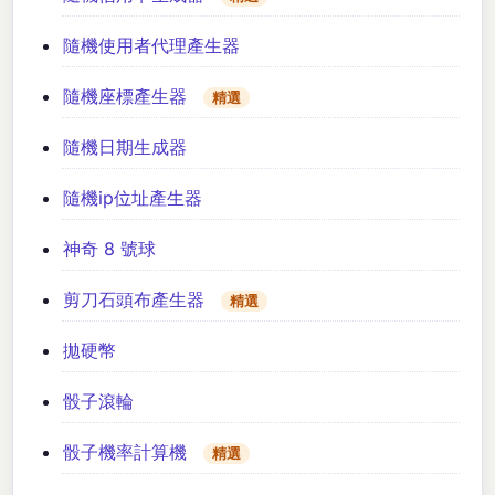
隨機使用者代理產生器
隨機座標產生器
精選
隨機日期生成器
隨機ip位址產生器
神奇 8 號球
剪刀石頭布產生器
精選
拋硬幣
骰子滾輪
骰子機率計算機
精選