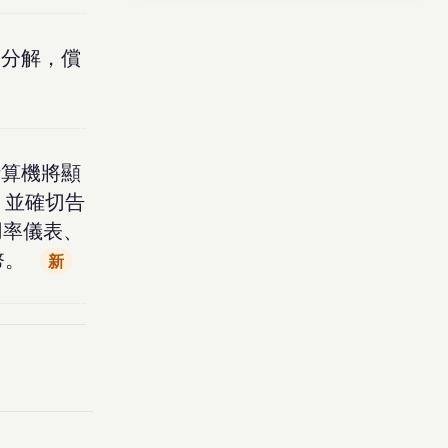
覺分解，償
計算機將顯
 並確切告
用率儀表、
幣。
新