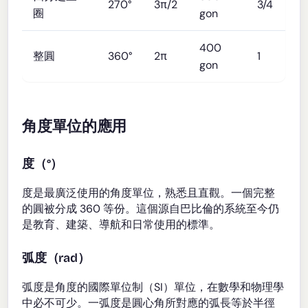
270°
3π/2
3/4
圈
gon
400
整圓
360°
2π
1
gon
角度單位的應用
度（°）
度是最廣泛使用的角度單位，熟悉且直觀。一個完整
的圓被分成 360 等份。這個源自巴比倫的系統至今仍
是教育、建築、導航和日常使用的標準。
弧度（rad）
弧度是角度的國際單位制（SI）單位，在數學和物理學
中必不可少。一弧度是圓心角所對應的弧長等於半徑