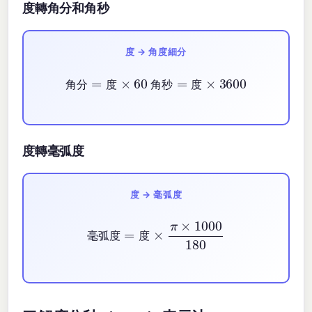
度轉角分和角秒
度 → 角度細分
角分
=
度
×
60
角秒
=
度
×
3600
角
分
度
角
秒
度
度轉毫弧度
度 → 毫弧度
×
π
毫弧度
×
1000
=
180
度
毫
弧
度
度