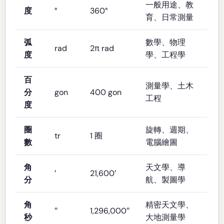
一般用途、教
度
°
360°
育、日常測量
弧
數學、物理
rad
2π rad
度
學、工程學
百
測量學、土木
分
gon
400 gon
工程
度
圈
旋轉、週期、
tr
1 圈
數
電腦繪圖
角
天文學、導
′
21,600′
分
航、製圖學
角
精密天文學、
″
1,296,000″
秒
大地測量學