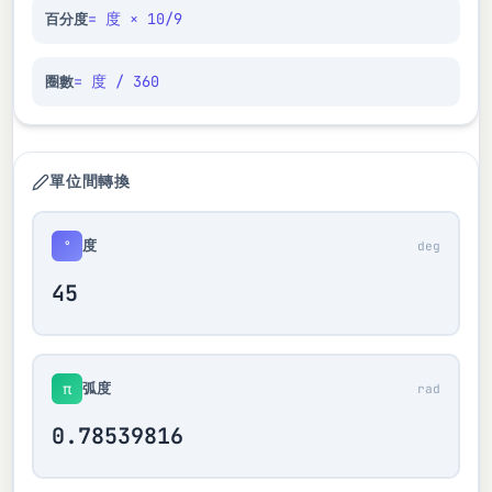
= 度 × 10/9
百分度
= 度 / 360
圈數
單位間轉換
度
°
deg
弧度
π
rad