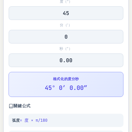
度（°）
分（′）
秒（″）
格式化的度分秒
45° 0′ 0.00″
關鍵公式
= 度 × π/180
弧度