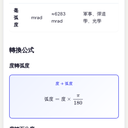
毫
≈6283
軍事、彈道
弧
mrad
mrad
學、光學
度
轉換公式
度轉弧度
度 → 弧度
弧度
=
度
×
π
180
弧
度
度