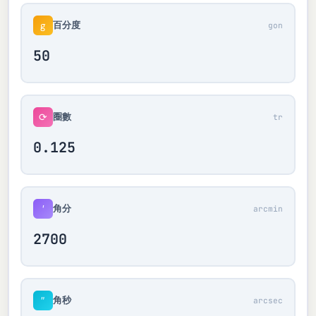
百分度
g
gon
圈數
⟳
tr
角分
′
arcmin
角秒
″
arcsec