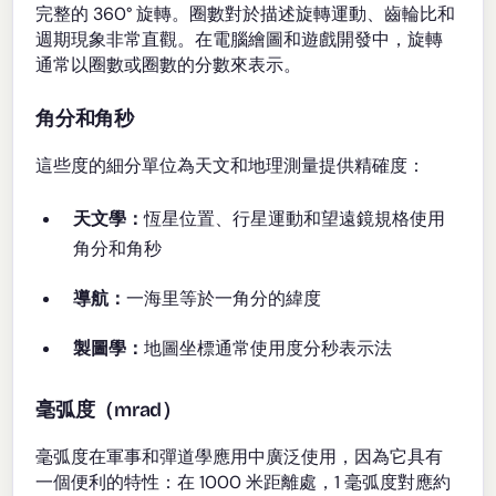
完整的 360° 旋轉。圈數對於描述旋轉運動、齒輪比和
週期現象非常直觀。在電腦繪圖和遊戲開發中，旋轉
通常以圈數或圈數的分數來表示。
角分和角秒
這些度的細分單位為天文和地理測量提供精確度：
天文學：
恆星位置、行星運動和望遠鏡規格使用
角分和角秒
導航：
一海里等於一角分的緯度
製圖學：
地圖坐標通常使用度分秒表示法
毫弧度（mrad）
毫弧度在軍事和彈道學應用中廣泛使用，因為它具有
一個便利的特性：在 1000 米距離處，1 毫弧度對應約