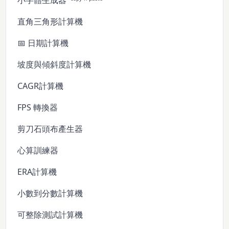
小字體生成器 ⁽ᶜᵒᵖʸ ⁿ ᵖᵃˢᵗᵉ⁾
直角三角形計算機
📅 日期計算機
坡度與傾斜度計算機
CAGR計算機
FPS 轉換器
剪刀石頭布產生器
心算訓練器
ERA計算機
小數到分數計算機
可整除測試計算機