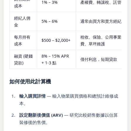
1% – 3%
產權費、轉讓稅、託管費
成本
經紀人佣
5% – 6%
通常由買方和賣方經紀人平
金
每月持有
稅收、保險、公用事業、物
$500 – $2,000+
成本
費、草坪維護
融資 (硬錢
8% – 15% APR
僅付利息，短期貸款
貸款)
+ 1-3 點
如何使用此計算機
輸入購買詳情
— 輸入物業購買價格和總預計維修成
本。
設定翻新後價值 (ARV)
— 研究比較銷售數據以估算
裝修後的售價。