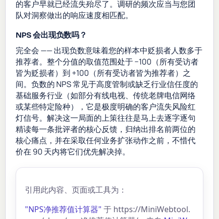
的客户早就已经流失殆尽了。调研的频次应当与您团
队对洞察做出的响应速度相匹配。
NPS 会出现负数吗？
完全会 —— 出现负数意味着您的样本中贬损者人数多于
推荐者。整个分值的取值范围处于 −100（所有受访者
皆为贬损者）到 +100（所有受访者皆为推荐者）之
间。负数的 NPS 常见于高度管制或缺乏行业信任度的
基础服务行业（如部分有线电视、传统老牌电信网络
或某些特定险种），它是极度明确的客户流失风险红
灯信号。解决这一局面的上策往往是马上去逐字逐句
精读每一条批评者的核心反馈，归纳出排名前两位的
核心痛点，并在采取任何业务扩张动作之前，不惜代
价在 90 天内将它们优先解决掉。
引用此内容、页面或工具为：
"NPS净推荐值计算器"
于 https://MiniWebtool.