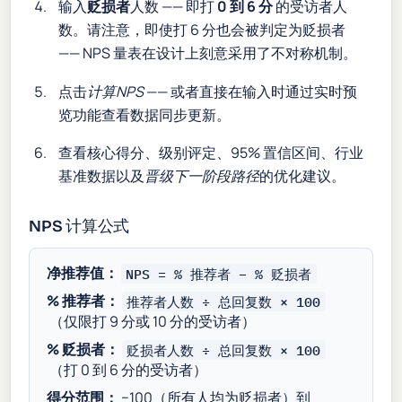
输入
贬损者
人数 —— 即打
0 到 6 分
的受访者人
数。请注意，即使打 6 分也会被判定为贬损者
—— NPS 量表在设计上刻意采用了不对称机制。
点击
计算NPS
—— 或者直接在输入时通过实时预
览功能查看数据同步更新。
查看核心得分、级别评定、95% 置信区间、行业
基准数据以及
晋级下一阶段路径
的优化建议。
NPS 计算公式
净推荐值：
NPS = % 推荐者 − % 贬损者
% 推荐者：
推荐者人数 ÷ 总回复数 × 100
（仅限打 9 分或 10 分的受访者）
% 贬损者：
贬损者人数 ÷ 总回复数 × 100
（打 0 到 6 分的受访者）
得分范围：
−100（所有人均为贬损者）到