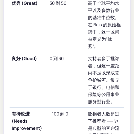
优秀 (Great)
30 到 50
高于全球平均水
平以及多数行业
的基准中位数。
在 Bain 的原始框
架中，这一区间
被定义为“优
秀”。
良好 (Good)
0 到 30
支持者多于批评
者，但这一差距
尚不足以形成竞
争护城河。常见
于银行、电信和
保险等公用事业
服务型行业。
有待改进
−100 到 0
贬损者人数超过
(Needs
了推荐者 —— 这
Improvement)
是典型的客户流