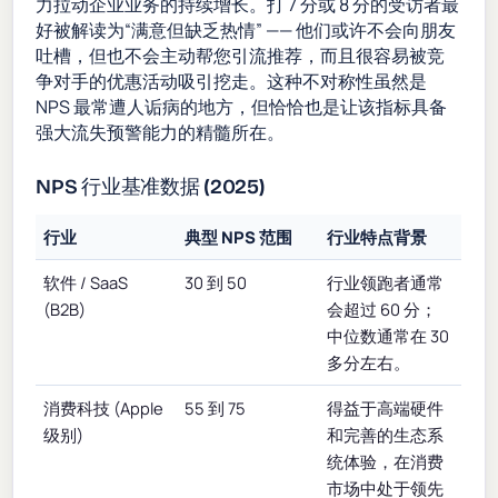
力拉动企业业务的持续增长。打 7 分或 8 分的受访者最
好被解读为“满意但缺乏热情” —— 他们或许不会向朋友
吐槽，但也不会主动帮您引流推荐，而且很容易被竞
争对手的优惠活动吸引挖走。这种不对称性虽然是
NPS 最常遭人诟病的地方，但恰恰也是让该指标具备
强大流失预警能力的精髓所在。
NPS 行业基准数据 (2025)
行业
典型 NPS 范围
行业特点背景
软件 / SaaS
30 到 50
行业领跑者通常
(B2B)
会超过 60 分；
中位数通常在 30
多分左右。
消费科技 (Apple
55 到 75
得益于高端硬件
级别)
和完善的生态系
统体验，在消费
市场中处于领先