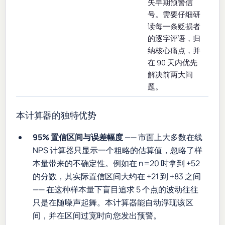
失早期预警信
号。需要仔细研
读每一条贬损者
的逐字评语，归
纳核心痛点，并
在 90 天内优先
解决前两大问
题。
本计算器的独特优势
95% 置信区间与误差幅度
—— 市面上大多数在线
NPS 计算器只显示一个粗略的估算值，忽略了样
本量带来的不确定性。例如在 n=20 时拿到 +52
的分数，其实际置信区间大约在 +21 到 +83 之间
—— 在这种样本量下盲目追求 5 个点的波动往往
只是在随噪声起舞。本计算器能自动浮现该区
间，并在区间过宽时向您发出预警。