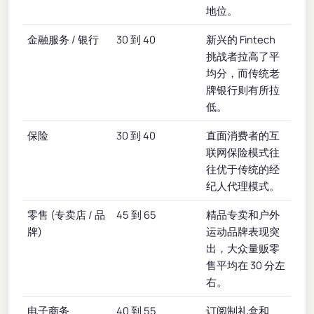
地位。
金融服务 / 银行
30 到 40
新兴的 Fintech
挑战者拉高了平
均分，而传统老
牌银行则有所拉
低。
保险
30 到 40
直面消费者的互
联网保险模式往
往优于传统的经
纪人代理模式。
零售 (专卖店 / 品
45 到 65
精品专卖和户外
牌)
运动品牌表现突
出，大众量贩零
售平均在 30 分左
右。
电子商务
40 到 55
订阅制礼盒和