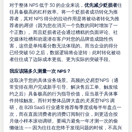
对于整体 NPS 低于 30 的企业来说，
优先减少贬损者
往
往具备极高的杠杆效率。将一个贬损者成功转化为推
荐者，其对 NPS 得分的拉动作用是将被动者转化为推
荐者的
两倍
（因为您在消灭一个负数的同时增加了一
个正数）。而且贬损者还会通过糟糕的负面评论、社
交媒体吐槽和劝退潜在客户对您的品牌造成隐性伤
害，这些是单纯看分数无法体现的。而当企业的得分
已经突破 50 之后，数据逻辑将会逆转：此时转化被动
者往往成了边际成本更低、更为实际的突破手段。
我应该隔多久测量一次 NPS？
这取决于您的具体业务场景。高频的
交易型
NPS（通
常安排在用户完成新手引导、解决售后工单、触发续
约之后）具备极高的行为指导价值，应当基于具体事
件持续触发。而针对整体品牌大盘的
关系型
NPS 调
研，在 B2B SaaS 行业通常推荐每季度或每半年盘点一
次，而在直面消费者的消费订阅制行业，则更适合按
月做小样本滚动调研。要竭力避免一年才测一次的偷
懒做法 —— 因为往往在您终于发现问题的时候，不高兴