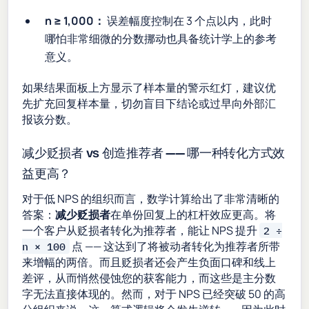
n ≥ 1,000：
误差幅度控制在 3 个点以内，此时
哪怕非常细微的分数挪动也具备统计学上的参考
意义。
如果结果面板上方显示了样本量的警示红灯，建议优
先扩充回复样本量，切勿盲目下结论或过早向外部汇
报该分数。
减少贬损者 vs 创造推荐者 —— 哪一种转化方式效
益更高？
对于低 NPS 的组织而言，数学计算给出了非常清晰的
答案：
减少贬损者
在单份回复上的杠杆效应更高。将
一个客户从贬损者转化为推荐者，能让 NPS 提升
2 ÷
点 —— 这达到了将被动者转化为推荐者所带
n × 100
来增幅的两倍。而且贬损者还会产生负面口碑和线上
差评，从而悄然侵蚀您的获客能力，而这些是主分数
字无法直接体现的。然而，对于 NPS 已经突破 50 的高