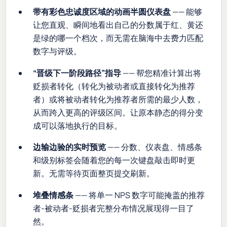
带有彩色忠诚度区域的动画半圆仪表盘
—— 能够
让您直观、瞬间地看出自己的分数属于红、黄还
是绿的哪一个档次，而无需在脑海中去费力匹配
数字与评级。
“晋级下一阶段路径”指导
—— 帮您精准计算出将
贬损者转化（转化为被动者或直接转化为推荐
者）或将被动者转化为推荐者所需的最少人数，
从而跨入更高的评级区间。让原本静态的得分变
成可以落地执行的目标。
边输边验的实时预览
—— 分数、仪表盘、情感条
和级别标签会随着您的每一次键盘敲击即时更
新。无需等待页面整页提交刷新。
堆叠情感条
—— 将单一 NPS 数字可能掩盖的推荐
者-被动者-贬损者完整分布情况展现得一目了
然。