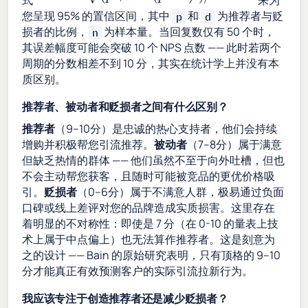
式
来为
您呈现 95% 的置信区间，其中
和
为推荐者与贬
p
d
损者的比例，
为样本量。当回复数仅有 50 个时，
n
其误差幅度可能会突破 10 个 NPS 点数 —— 此时若两个
周期的分数相差不到 10 分，其实在统计学上并没有本
质区别。
推荐者、被动者和贬损者之间有什么区别？
推荐者
（9–10分）是忠诚的热心支持者，他们会持续
增购并积极帮您引流推荐。
被动者
（7–8分）属于满意
但缺乏热情的群体 —— 他们虽然不至于向外吐槽，但也
不会主动帮您获客，且随时可能被竞品的更优价格吸
引。
贬损者
（0–6分）属于不满意人群，极易通过负面
口碑或线上差评对您的品牌造成实质损害。这里存在
着明显的不对称性：即使是 7 分（在 0-10 的量表上技
术上属于中点偏上）也无法算作推荐者。这是刻意为
之的设计 —— Bain 的原始研究表明，只有顶格的 9–10
分才能真正有效预测客户的实际引流拉新行为。
我应该专注于创造推荐者还是减少贬损者？