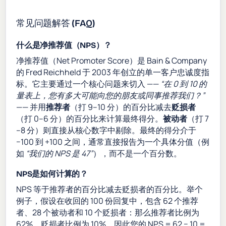
常见问题解答 (FAQ)
什么是净推荐值（NPS）？
净推荐值（Net Promoter Score）是 Bain & Company
的 Fred Reichheld 于 2003 年创立的单一客户忠诚度指
标。它主要通过一个核心问题来切入 ——
“在 0 到 10 的
量表上，您有多大可能向您的朋友或同事推荐我们？”
—— 并用
推荐者
（打 9–10 分）的百分比减去
贬损者
（打 0–6 分）的百分比来计算最终得分。
被动者
（打 7
–8 分）则直接从核心数字中剔除。最终的得分介于
−100 到 +100 之间，通常直接报告为一个具体分值（例
如
“我们的 NPS 是 47”
），而不是一个百分数。
NPS是如何计算的？
NPS 等于推荐者的百分比减去贬损者的百分比。举个
例子，假设在收回的 100 份回复中，包含 62 个推荐
者、28 个被动者和 10 个贬损者：那么推荐者比例为
62%，贬损者比例为 10%，因此您的 NPS = 62 − 10 =