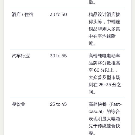
后。
酒店 / 住宿
30 to 50
精品设计酒店拔
得头筹，中端连
锁品牌则大多集
中在平均线附
近。
汽车行业
30 to 55
高端纯电电动车
品牌将分数推高
至 60 分以上，
大众普及型市场
则在 25–35 分之
间。
餐饮业
25 to 45
高档快餐（Fast-
casual）的综合
表现明显大幅领
先于传统速食快
餐。