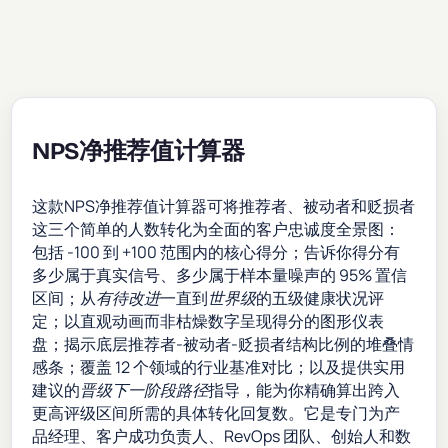
NPS净推荐值计算器
这款NPS净推荐值计算器可将推荐者、被动者和贬损者
这三个简单的人数转化为全面的客户忠诚度全景图：
包括 -100 到 +100 范围内的核心得分；告诉你得分有
多少属于真实信号、多少属于样本量噪声的 95% 置信
区间；从
有待改进
一直到
世界级
的五级健康状况评
定；以直观动画而非枯燥数字呈现得分的图形仪表
盘；揭示底层推荐者-被动者-贬损者结构比例的堆叠情
感条；覆盖 12 个领域的行业基准对比；以及提供实用
建议的
晋级下一阶段路径
指导，能为你精确算出跨入
更高评级区间所需的具体转化回复数。它是专门为产
品经理、客户成功负责人、RevOps 团队、创始人和数