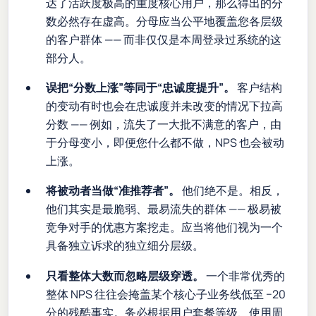
达了活跃度极高的重度核心用户，那么得出的分
数必然存在虚高。分母应当公平地覆盖您各层级
的客户群体 —— 而非仅仅是本周登录过系统的这
部分人。
误把“分数上涨”等同于“忠诚度提升”。
客户结构
的变动有时也会在忠诚度并未改变的情况下拉高
分数 —— 例如，流失了一大批不满意的客户，由
于分母变小，即便您什么都不做，NPS 也会被动
上涨。
将被动者当做“准推荐者”。
他们绝不是。相反，
他们其实是最脆弱、最易流失的群体 —— 极易被
竞争对手的优惠方案挖走。应当将他们视为一个
具备独立诉求的独立细分层级。
只看整体大数而忽略层级穿透。
一个非常优秀的
整体 NPS 往往会掩盖某个核心子业务线低至 −20
分的残酷事实。务必根据用户套餐等级、使用周