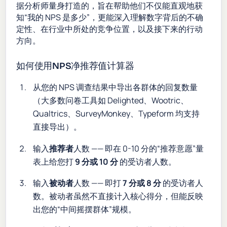
据分析师量身打造的，旨在帮助他们不仅能直观地获
知“我的 NPS 是多少”，更能深入理解数字背后的不确
定性、在行业中所处的竞争位置，以及接下来的行动
方向。
如何使用NPS净推荐值计算器
从您的 NPS 调查结果中导出各群体的回复数量
（大多数问卷工具如 Delighted、Wootric、
Qualtrics、SurveyMonkey、Typeform 均支持
直接导出）。
输入
推荐者
人数 —— 即在 0-10 分的“推荐意愿”量
表上给您打
9 分或 10 分
的受访者人数。
输入
被动者
人数 —— 即打
7 分或 8 分
的受访者人
数。被动者虽然不直接计入核心得分，但能反映
出您的“中间摇摆群体”规模。