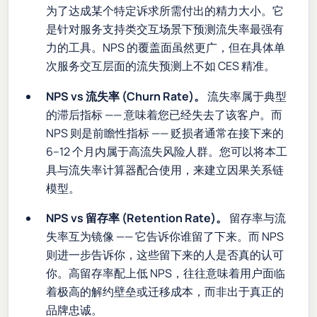
为了达成某个特定诉求所需付出的精力大小。它
是针对服务支持类交互场景下预测流失率最强有
力的工具。NPS 的覆盖面虽然更广，但在具体单
次服务交互层面的流失预测上不如 CES 精准。
NPS vs 流失率 (Churn Rate)。
流失率属于典型
的滞后指标 —— 意味着您已经失去了该客户。而
NPS 则是前瞻性指标 —— 贬损者通常在接下来的
6–12 个月内属于高流失风险人群。您可以将本工
具与流失率计算器配合使用，来建立因果关系链
模型。
NPS vs 留存率 (Retention Rate)。
留存率与流
失率互为镜像 —— 它告诉你谁留了下来。而 NPS
则进一步告诉你，这些留下来的人是否真的认可
你。高留存率配上低 NPS，往往意味着用户面临
着极高的解约壁垒或迁移成本，而非出于真正的
品牌忠诚。