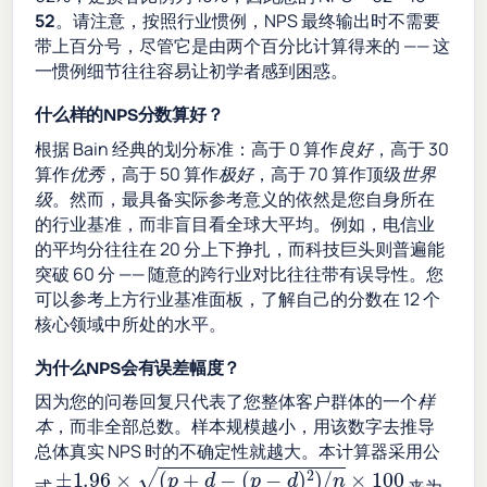
52
。请注意，按照行业惯例，NPS 最终输出时不需要
带上百分号，尽管它是由两个百分比计算得来的 —— 这
一惯例细节往往容易让初学者感到困惑。
什么样的NPS分数算好？
根据 Bain 经典的划分标准：高于 0 算作
良好
，高于 30
算作
优秀
，高于 50 算作
极好
，高于 70 算作顶级
世界
级
。然而，最具备实际参考意义的依然是您自身所在
的行业基准，而非盲目看全球大平均。例如，电信业
的平均分往往在 20 分上下挣扎，而科技巨头则普遍能
突破 60 分 —— 随意的跨行业对比往往带有误导性。您
可以参考上方行业基准面板，了解自己的分数在 12 个
核心领域中所处的水平。
为什么NPS会有误差幅度？
因为您的问卷回复只代表了您整体客户群体的一个
样
本
，而非全部总数。样本规模越小，用该数字去推导
总体真实 NPS 时的不确定性就越大。本计算器采用公
±
1.96
×
(
p
+
d
−
(
p
−
d
)
2
)
/
n
×
100