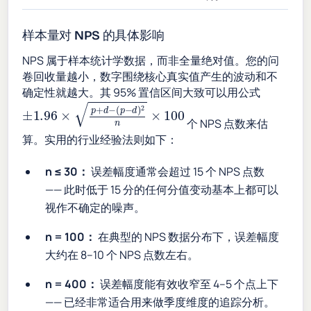
样本量对 NPS 的具体影响
NPS 属于样本统计学数据，而非全量绝对值。您的问
卷回收量越小，数字围绕核心真实值产生的波动和不
确定性就越大。其 95% 置信区间大致可以用公式
±
1.96
×
p
+
d
−
(
p
−
d
)
2
n
×
100
个 NPS 点数来估
算。实用的行业经验法则如下：
n ≤ 30：
误差幅度通常会超过 15 个 NPS 点数
—— 此时低于 15 分的任何分值变动基本上都可以
视作不确定的噪声。
n = 100：
在典型的 NPS 数据分布下，误差幅度
大约在 8–10 个 NPS 点数左右。
n = 400：
误差幅度能有效收窄至 4–5 个点上下
—— 已经非常适合用来做季度维度的追踪分析。