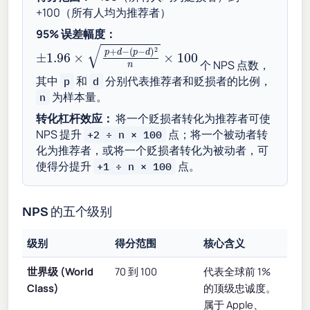
+100（所有人均为推荐者）
95% 误差幅度：
±
1.96
×
p
+
d
−
(
p
−
d
)
2
n
×
100
个 NPS 点数，
其中
和
分别代表推荐者和贬损者的比例，
p
d
为样本量。
n
转化杠杆效应：
将一个贬损者转化为推荐者可使
NPS 提升
点；将一个被动者转
+2 ÷ n × 100
化为推荐者，或将一个贬损者转化为被动者，可
使得分提升
点。
+1 ÷ n × 100
NPS 的五个级别
级别
得分范围
核心含义
世界级 (World
70 到 100
代表全球前 1%
Class)
的顶级忠诚度。
属于 Apple、