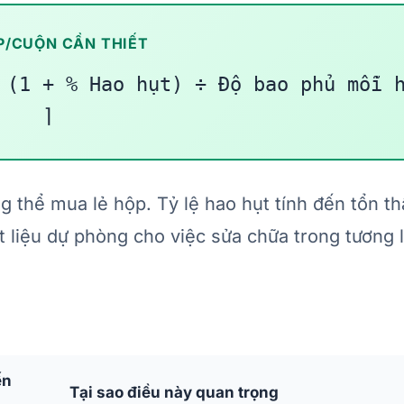
P/CUỘN CẦN THIẾT
 (1 + % Hao hụt) ÷ Độ bao phủ mỗi 
⌉
g thể mua lẻ hộp. Tỷ lệ hao hụt tính đến tổn th
 liệu dự phòng cho việc sửa chữa trong tương l
ến
Tại sao điều này quan trọng