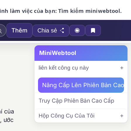
ình làm việc của bạn: Tìm kiếm miniwebtool.
Thêm
Chia sẻ
MiniWebtool
liên kết công cụ này
Nâng Cấp Lên Phiên Bản Cao C
Truy Cập Phiên Bản Cao Cấp
hí của
Hộp Công Cụ Của Tôi
, ước