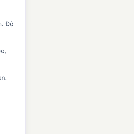
n. Độ
éo,
ạn.