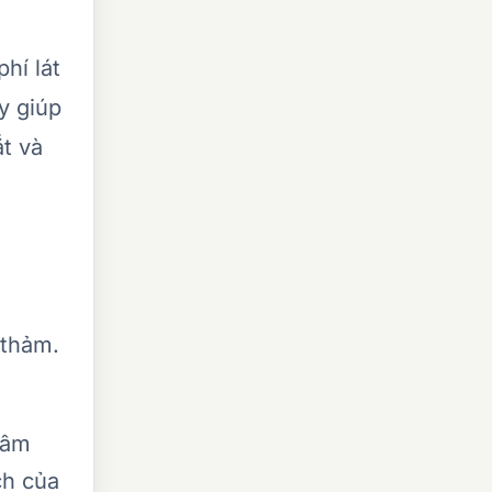
phí lát
y giúp
t và
 thảm.
 âm
ch của