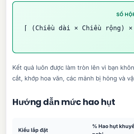
SỐ HỘ
⌈ (Chiều dài × Chiều rộng) ×
Kết quả luôn được làm tròn lên vì bạn khôn
cắt, khớp hoa văn, các mảnh bị hỏng và vật
Hướng dẫn mức hao hụt
% Hao hụt khuy
Kiểu lắp đặt