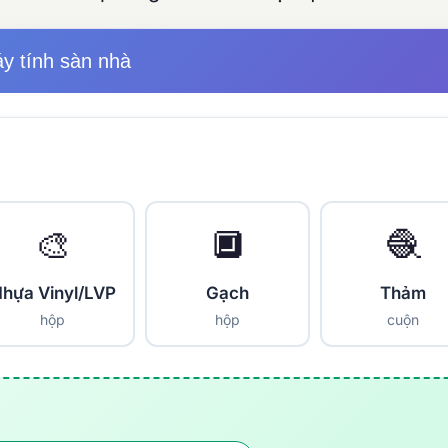
y tính sàn nhà
🎨
🔲
🧶
hựa Vinyl/LVP
Gạch
Thảm
hộp
hộp
cuộn