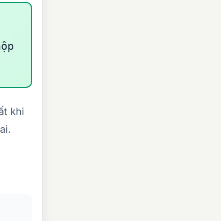
hộp
ất khi
ai.