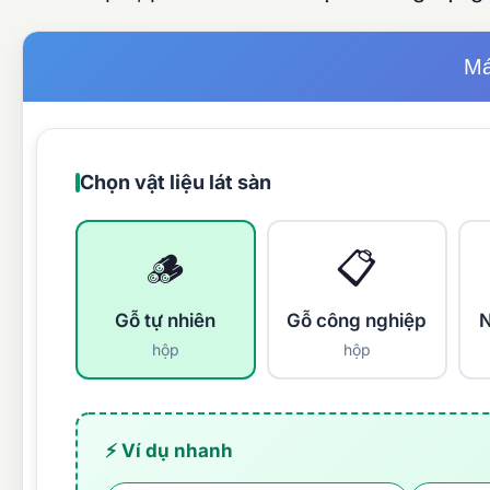
Má
Chọn vật liệu lát sàn
🪵
📋
Gỗ tự nhiên
Gỗ công nghiệp
N
hộp
hộp
⚡ Ví dụ nhanh