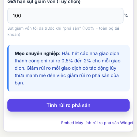
Giới hạn sụt giảm vốn (Tùy chọn)
%
Sụt giảm vốn tối đa trước khi "phá sản" (100% = toàn bộ tài
khoản)
Mẹo chuyên nghiệp:
Hầu hết các nhà giao dịch
thành công chỉ rủi ro 0,5% đến 2% cho mỗi giao
dịch. Giảm rủi ro mỗi giao dịch có tác động lũy
thừa mạnh mẽ đến việc giảm rủi ro phá sản của
bạn.
Embed Máy tính rủi ro phá sản Widget