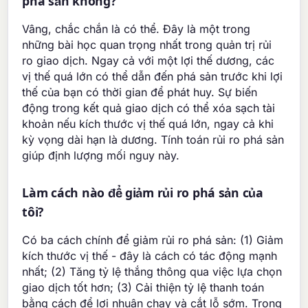
phá sản không?
Vâng, chắc chắn là có thể. Đây là một trong
những bài học quan trọng nhất trong quản trị rủi
ro giao dịch. Ngay cả với một lợi thế dương, các
vị thế quá lớn có thể dẫn đến phá sản trước khi lợi
thế của bạn có thời gian để phát huy. Sự biến
động trong kết quả giao dịch có thể xóa sạch tài
khoản nếu kích thước vị thế quá lớn, ngay cả khi
kỳ vọng dài hạn là dương. Tính toán rủi ro phá sản
giúp định lượng mối nguy này.
Làm cách nào để giảm rủi ro phá sản của
tôi?
Có ba cách chính để giảm rủi ro phá sản: (1) Giảm
kích thước vị thế - đây là cách có tác động mạnh
nhất; (2) Tăng tỷ lệ thắng thông qua việc lựa chọn
giao dịch tốt hơn; (3) Cải thiện tỷ lệ thanh toán
bằng cách để lợi nhuận chạy và cắt lỗ sớm. Trong