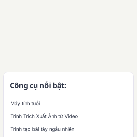
Công cụ nổi bật:
Máy tính tuổi
Trình Trích Xuất Ảnh từ Video
Trình tạo bài tây ngẫu nhiên