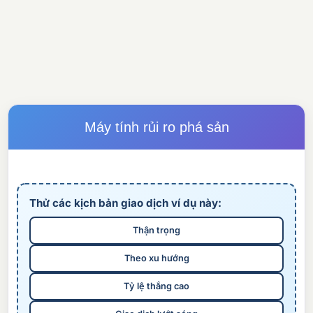
Máy tính rủi ro phá sản
Thử các kịch bản giao dịch ví dụ này:
Thận trọng
Theo xu hướng
Tỷ lệ thắng cao