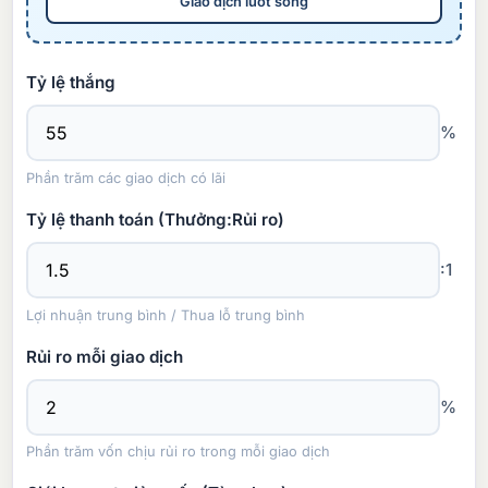
Giao dịch lướt sóng
Tỷ lệ thắng
%
Phần trăm các giao dịch có lãi
Tỷ lệ thanh toán (Thưởng:Rủi ro)
:1
Lợi nhuận trung bình / Thua lỗ trung bình
Rủi ro mỗi giao dịch
%
Phần trăm vốn chịu rủi ro trong mỗi giao dịch