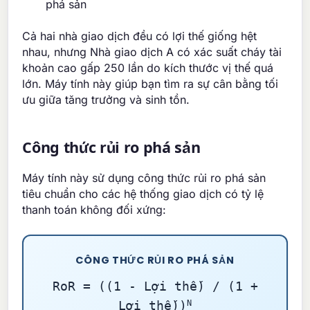
phá sản
Cả hai nhà giao dịch đều có lợi thế giống hệt
nhau, nhưng Nhà giao dịch A có xác suất cháy tài
khoản cao gấp 250 lần do kích thước vị thế quá
lớn. Máy tính này giúp bạn tìm ra sự cân bằng tối
ưu giữa tăng trưởng và sinh tồn.
Công thức rủi ro phá sản
Máy tính này sử dụng công thức rủi ro phá sản
tiêu chuẩn cho các hệ thống giao dịch có tỷ lệ
thanh toán không đối xứng:
CÔNG THỨC RỦI RO PHÁ SẢN
RoR = ((1 - Lợi thế) / (1 +
N
Lợi thế))