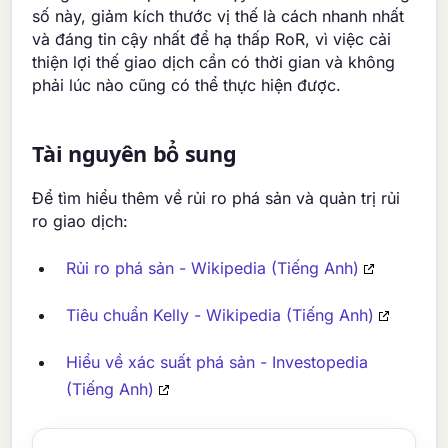
số này, giảm kích thước vị thế là cách nhanh nhất
và đáng tin cậy nhất để hạ thấp RoR, vì việc cải
thiện lợi thế giao dịch cần có thời gian và không
phải lúc nào cũng có thể thực hiện được.
Tài nguyên bổ sung
Để tìm hiểu thêm về rủi ro phá sản và quản trị rủi
ro giao dịch:
Rủi ro phá sản - Wikipedia (Tiếng Anh)
Tiêu chuẩn Kelly - Wikipedia (Tiếng Anh)
Hiểu về xác suất phá sản - Investopedia
(Tiếng Anh)