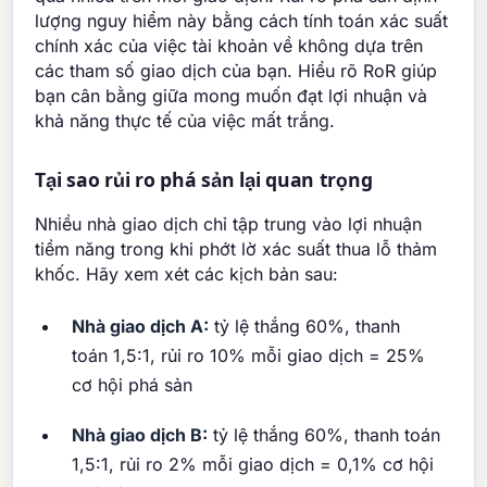
lượng nguy hiểm này bằng cách tính toán xác suất
chính xác của việc tài khoản về không dựa trên
các tham số giao dịch của bạn. Hiểu rõ RoR giúp
bạn cân bằng giữa mong muốn đạt lợi nhuận và
khả năng thực tế của việc mất trắng.
Tại sao rủi ro phá sản lại quan trọng
Nhiều nhà giao dịch chỉ tập trung vào lợi nhuận
tiềm năng trong khi phớt lờ xác suất thua lỗ thảm
khốc. Hãy xem xét các kịch bản sau:
Nhà giao dịch A:
tỷ lệ thắng 60%, thanh
toán 1,5:1, rủi ro 10% mỗi giao dịch = 25%
cơ hội phá sản
Nhà giao dịch B:
tỷ lệ thắng 60%, thanh toán
1,5:1, rủi ro 2% mỗi giao dịch = 0,1% cơ hội