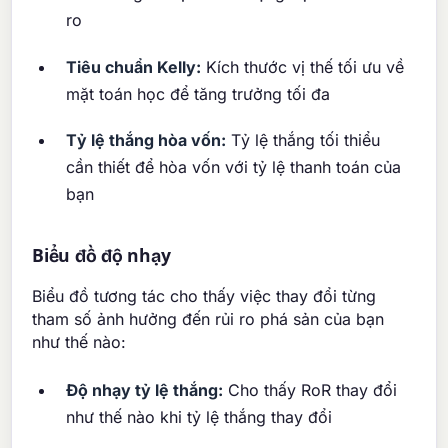
ro
Tiêu chuẩn Kelly:
Kích thước vị thế tối ưu về
mặt toán học để tăng trưởng tối đa
Tỷ lệ thắng hòa vốn:
Tỷ lệ thắng tối thiểu
cần thiết để hòa vốn với tỷ lệ thanh toán của
bạn
Biểu đồ độ nhạy
Biểu đồ tương tác cho thấy việc thay đổi từng
tham số ảnh hưởng đến rủi ro phá sản của bạn
như thế nào:
Độ nhạy tỷ lệ thắng:
Cho thấy RoR thay đổi
như thế nào khi tỷ lệ thắng thay đổi