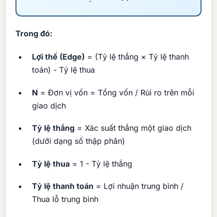
Trong đó:
Lợi thế (Edge)
= (Tỷ lệ thắng × Tỷ lệ thanh
toán) - Tỷ lệ thua
N
= Đơn vị vốn = Tổng vốn / Rủi ro trên mỗi
giao dịch
Tỷ lệ thắng
= Xác suất thắng một giao dịch
(dưới dạng số thập phân)
Tỷ lệ thua
= 1 - Tỷ lệ thắng
Tỷ lệ thanh toán
= Lợi nhuận trung bình /
Thua lỗ trung bình