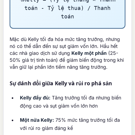
toán - Tỷ lệ thua) / Thanh
toán
Mặc dù Kelly tối đa hóa mức tăng trưởng, nhưng
nó có thể dẫn đến sự sụt giảm vốn lớn. Hầu hết
các nhà giao dịch sử dụng
Kelly một phần
(25-
50% giá trị tính toán) để giảm biến động trong khi
vẫn giữ lại phần lớn tiềm năng tăng trưởng.
Sự đánh đổi giữa Kelly và rủi ro phá sản
Kelly đầy đủ:
Tăng trưởng tối đa nhưng biến
động cao và sụt giảm vốn lớn hơn
Một nửa Kelly:
75% mức tăng trưởng tối đa
với rủi ro giảm đáng kể