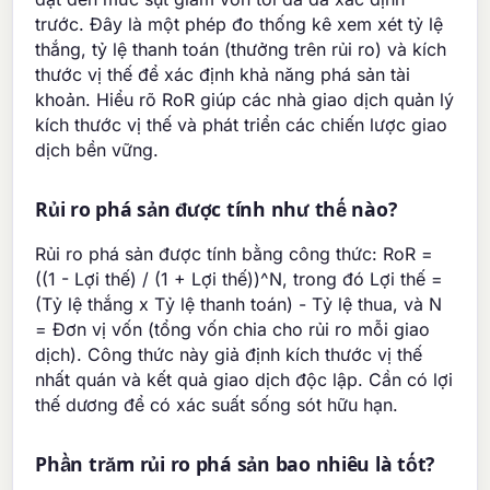
trước. Đây là một phép đo thống kê xem xét tỷ lệ
thắng, tỷ lệ thanh toán (thưởng trên rủi ro) và kích
thước vị thế để xác định khả năng phá sản tài
khoản. Hiểu rõ RoR giúp các nhà giao dịch quản lý
kích thước vị thế và phát triển các chiến lược giao
dịch bền vững.
Rủi ro phá sản được tính như thế nào?
Rủi ro phá sản được tính bằng công thức: RoR =
((1 - Lợi thế) / (1 + Lợi thế))^N, trong đó Lợi thế =
(Tỷ lệ thắng x Tỷ lệ thanh toán) - Tỷ lệ thua, và N
= Đơn vị vốn (tổng vốn chia cho rủi ro mỗi giao
dịch). Công thức này giả định kích thước vị thế
nhất quán và kết quả giao dịch độc lập. Cần có lợi
thế dương để có xác suất sống sót hữu hạn.
Phần trăm rủi ro phá sản bao nhiêu là tốt?