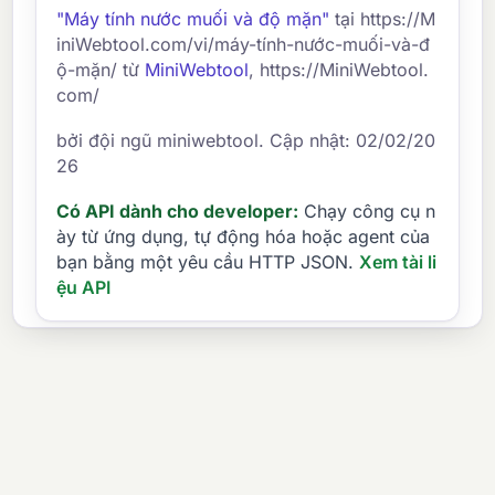
"Máy tính nước muối và độ mặn"
tại https://M
iniWebtool.com/vi/máy-tính-nước-muối-và-đ
ộ-mặn/ từ
MiniWebtool
, https://MiniWebtool.
com/
bởi đội ngũ miniwebtool. Cập nhật: 02/02/20
26
Có API dành cho developer:
Chạy công cụ n
ày từ ứng dụng, tự động hóa hoặc agent của
bạn bằng một yêu cầu HTTP JSON.
Xem tài li
ệu API