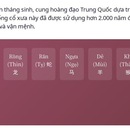
n tháng sinh, cung hoàng đạo Trung Quốc dựa tr
ống cổ xưa này đã được sử dụng hơn 2.000 năm 
 và vận mệnh.
Rồng
Rắn
Ngựa
Dê
Kh
(Thìn)
(Tỵ) 蛇
(Ngọ)
(Mùi)
(Th
龙
马
羊