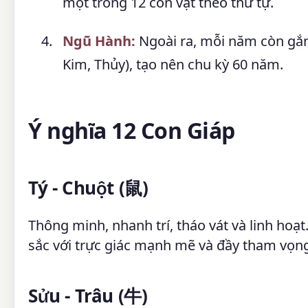
một trong 12 con vật theo thứ tự.
Ngũ Hành:
Ngoài ra, mỗi năm còn gắn
Kim, Thủy), tạo nên chu kỳ 60 năm.
Ý nghĩa 12 Con Giáp
Tý - Chuột (鼠)
Thông minh, nhanh trí, tháo vát và linh hoạt
sắc với trực giác mạnh mẽ và đầy tham vọn
Sửu - Trâu (牛)