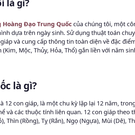
i là gì?
g Hoàng Đạo Trung Quốc
của chúng tôi, một cô
ình dựa trên ngày sinh. Sử dụng thuật toán chuy
 giáp và cung cấp thông tin toàn diện về đặc điểm
 (Kim, Mộc, Thủy, Hỏa, Thổ) gắn liền với năm sin
c là gì?
là 12 con giáp, là một chu kỳ lặp lại 12 năm, tron
ể và các thuộc tính liên quan. 12 con giáp theo t
ỏ), Thìn (Rồng), Tỵ (Rắn), Ngọ (Ngựa), Mùi (Dê), T