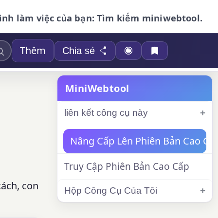
ình làm việc của bạn: Tìm kiếm miniwebtool.
Thêm
Chia sẻ
MiniWebtool
liên kết công cụ này
Nâng Cấp Lên Phiên Bản Cao Cấ
Truy Cập Phiên Bản Cao Cấp
cách, con
Hộp Công Cụ Của Tôi