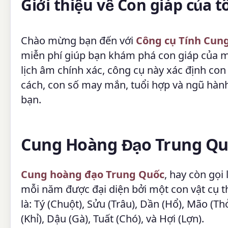
Giới thiệu về Con giáp của tô
Chào mừng bạn đến với
Công cụ Tính Cun
miễn phí giúp bạn khám phá con giáp của m
lịch âm chính xác, công cụ này xác định con
cách, con số may mắn, tuổi hợp và ngũ hành
bạn.
Cung Hoàng Đạo Trung Quố
Cung hoàng đạo Trung Quốc
, hay còn gọi 
mỗi năm được đại diện bởi một con vật cụ th
là: Tý (Chuột), Sửu (Trâu), Dần (Hổ), Mão (Th
(Khỉ), Dậu (Gà), Tuất (Chó), và Hợi (Lợn).