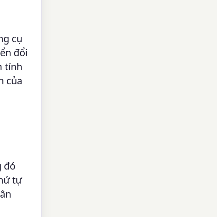
ng cụ
ển đổi
 tính
h của
g đó
hứ tự
hân