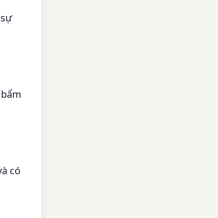
 sự
o bẩm
và có