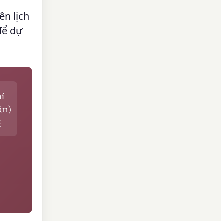
ên lịch
để dự
ỉ
ân)
猴