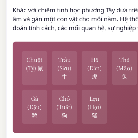
Khác với chiêm tinh học phương Tây dựa trê
âm và gán một con vật cho mỗi năm. Hệ th
đoán tính cách, các mối quan hệ, sự nghiệp
Chuột
Trâu
Hổ
Thỏ
(Tý) 鼠
(Sửu)
(Dần)
(Mão)
牛
虎
兔
Gà
Chó
Lợn
(Dậu)
(Tuất)
(Hợi)
鸡
狗
猪