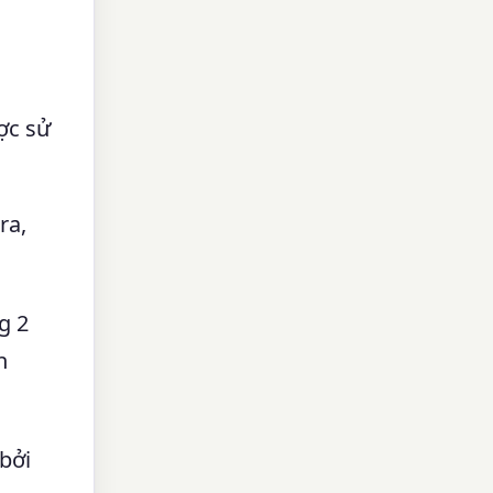
ợc sử
ra,
g 2
h
bởi