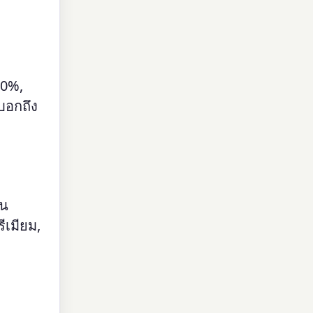
90%,
บอกถึง
ุน
ีเมียม,