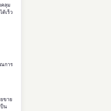
บคลุม
ด้เร็ว
มาณการ
่วยขาย
เป็น