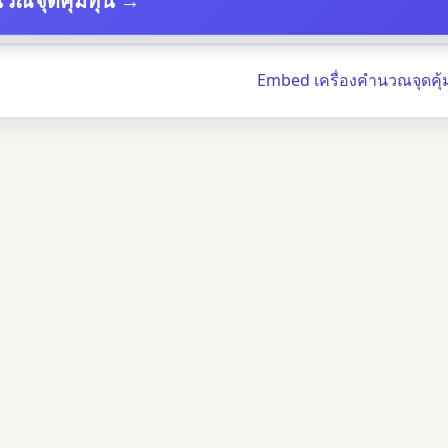
วณจุดคุ้มทุน →
Embed เครื่องคำนวณจุดคุ้