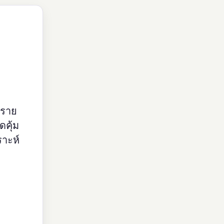
อราย
ดคุ้ม
ราะห์