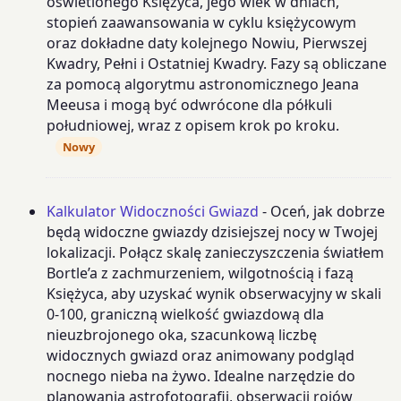
oświetlonego Księżyca, jego wiek w dniach,
stopień zaawansowania w cyklu księżycowym
oraz dokładne daty kolejnego Nowiu, Pierwszej
Kwadry, Pełni i Ostatniej Kwadry. Fazy są obliczane
za pomocą algorytmu astronomicznego Jeana
Meeusa i mogą być odwrócone dla półkuli
południowej, wraz z opisem krok po kroku.
Nowy
Kalkulator Widoczności Gwiazd
- Oceń, jak dobrze
będą widoczne gwiazdy dzisiejszej nocy w Twojej
lokalizacji. Połącz skalę zanieczyszczenia światłem
Bortle’a z zachmurzeniem, wilgotnością i fazą
Księżyca, aby uzyskać wynik obserwacyjny w skali
0-100, graniczną wielkość gwiazdową dla
nieuzbrojonego oka, szacunkową liczbę
widocznych gwiazd oraz animowany podgląd
nocnego nieba na żywo. Idealne narzędzie do
planowania astrofotografii, obserwacji rojów