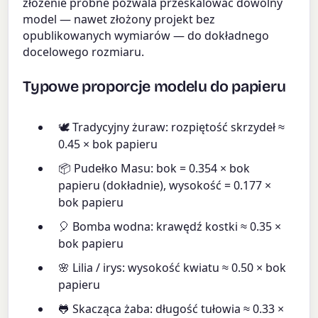
złożenie próbne pozwala przeskalować dowolny
model — nawet złożony projekt bez
opublikowanych wymiarów — do dokładnego
docelowego rozmiaru.
Typowe proporcje modelu do papieru
🕊 Tradycyjny żuraw: rozpiętość skrzydeł ≈
0.45 × bok papieru
📦 Pudełko Masu: bok = 0.354 × bok
papieru (dokładnie), wysokość = 0.177 ×
bok papieru
🎈 Bomba wodna: krawędź kostki ≈ 0.35 ×
bok papieru
🌸 Lilia / irys: wysokość kwiatu ≈ 0.50 × bok
papieru
🐸 Skacząca żaba: długość tułowia ≈ 0.33 ×