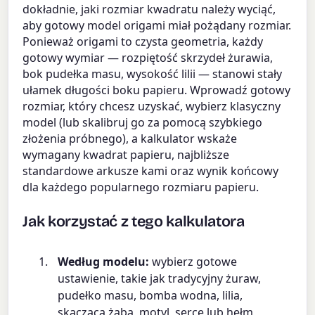
dokładnie, jaki rozmiar kwadratu należy wyciąć,
aby gotowy model origami miał pożądany rozmiar.
Ponieważ origami to czysta geometria, każdy
gotowy wymiar — rozpiętość skrzydeł żurawia,
bok pudełka masu, wysokość lilii — stanowi stały
ułamek długości boku papieru. Wprowadź gotowy
rozmiar, który chcesz uzyskać, wybierz klasyczny
model (lub skalibruj go za pomocą szybkiego
złożenia próbnego), a kalkulator wskaże
wymagany kwadrat papieru, najbliższe
standardowe arkusze kami oraz wynik końcowy
dla każdego popularnego rozmiaru papieru.
Jak korzystać z tego kalkulatora
Według modelu:
wybierz gotowe
ustawienie, takie jak tradycyjny żuraw,
pudełko masu, bomba wodna, lilia,
skacząca żaba, motyl, serce lub hełm