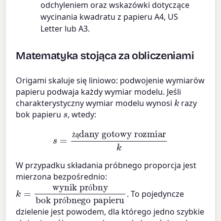
odchyleniem oraz wskazówki dotyczące
wycinania kwadratu z papieru A4, US
Letter lub A3.
Matematyka stojąca za obliczeniami
Origami skaluje się liniowo: podwojenie wymiarów
papieru podwaja każdy wymiar modelu. Jeśli
k
charakterystyczny wymiar modelu wynosi
razy
s
bok papieru
, wtedy:
s
=
żądany gotowy rozmiar
k
ż
ą
W przypadku składania próbnego proporcja jest
mierzona bezpośrednio:
k
bok próbnego papieru
=
wynik próbny
. To pojedyncze
ó
ó
dzielenie jest powodem, dla którego jedno szybkie