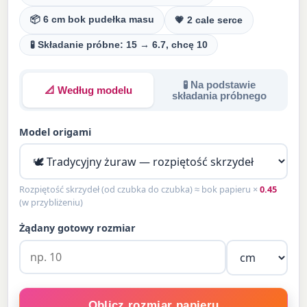
📦 6 cm bok pudełka masu
💗 2 cale serce
🧪 Składanie próbne: 15 → 6.7, chcę 10
🧪 Na podstawie
📐 Według modelu
składania próbnego
Model origami
Rozpiętość skrzydeł (od czubka do czubka) ≈ bok papieru ×
0.45
(w przybliżeniu)
Żądany gotowy rozmiar
Oblicz rozmiar papieru