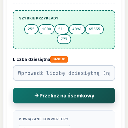
SZYBKIE PRZYKŁADY
255
1000
511
4096
65535
777
Liczba dziesiętna
BASE 10
Przelicz na ósemkowy
POWIĄZANE KONWERTERY