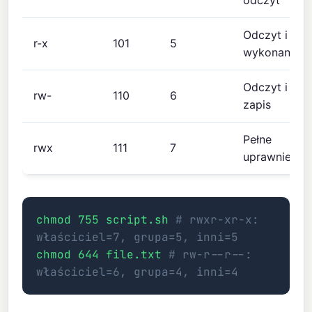
Odczyt i
r-x
101
5
wykonanie
Odczyt i
rw-
110
6
zapis
Pełne
rwx
111
7
uprawnienia
chmod 755 script.sh
# rwxr-xr-x:
właściciel=7, grupa=5, inni=5
chmod 644 file.txt
# rw-r--r--:
właściciel=6, grupa=4, inni=4