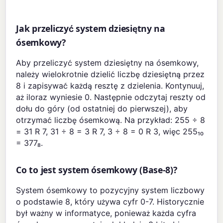
Jak przeliczyć system dziesiętny na
ósemkowy?
Aby przeliczyć system dziesiętny na ósemkowy,
należy wielokrotnie dzielić liczbę dziesiętną przez
8 i zapisywać każdą resztę z dzielenia. Kontynuuj,
aż iloraz wyniesie 0. Następnie odczytaj reszty od
dołu do góry (od ostatniej do pierwszej), aby
otrzymać liczbę ósemkową. Na przykład: 255 ÷ 8
= 31 R 7, 31 ÷ 8 = 3 R 7, 3 ÷ 8 = 0 R 3, więc 255₁₀
= 377₈.
Co to jest system ósemkowy (Base-8)?
System ósemkowy to pozycyjny system liczbowy
o podstawie 8, który używa cyfr 0-7. Historycznie
był ważny w informatyce, ponieważ każda cyfra