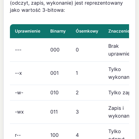
(odczyt, zapis, wykonanie) jest reprezentowany
jako wartość 3-bitowa:
Uprawnienie
Binarny
Ósemkowy
Znaczenie
Brak
---
000
0
uprawnień
Tylko
--x
001
1
wykonanie
-w-
010
2
Tylko zapis
Zapis i
-wx
011
3
wykonanie
Tylko
r--
100
4
odczyt