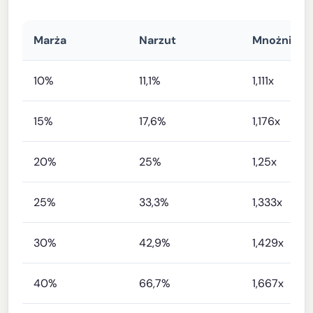
Marża
Narzut
Mnożnik
10%
11,1%
1,111x
15%
17,6%
1,176x
20%
25%
1,25x
25%
33,3%
1,333x
30%
42,9%
1,429x
40%
66,7%
1,667x