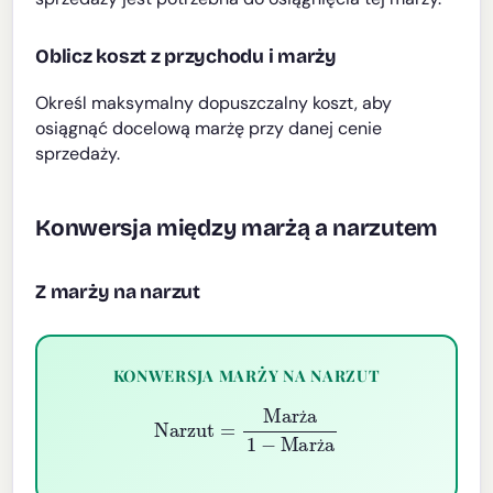
Oblicz koszt z przychodu i marży
Określ maksymalny dopuszczalny koszt, aby
osiągnąć docelową marżę przy danej cenie
sprzedaży.
Konwersja między marżą a narzutem
Z marży na narzut
KONWERSJA MARŻY NA NARZUT
Narzut
=
Marża
1
−
Marża
ż
ż