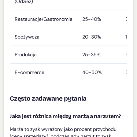
(Odzież)
Restauracje/Gastronomia
25-40%
3-9
Spożywcza
20-30%
1-3%
Produkcja
25-35%
5-1
E-commerce
40-50%
5-15
Często zadawane pytania
Jaka jest różnica między marżą a narzutem?
Marża to zysk wyrażony jako procent przychodu
(ceny sprzedaży), podczas gdy narzut to zysk