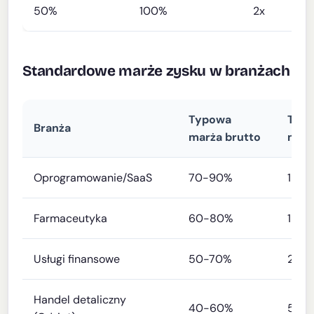
50%
100%
2x
Standardowe marże zysku w branżach
Typowa
Typ
Branża
marża brutto
marż
Oprogramowanie/SaaS
70-90%
15-2
Farmaceutyka
60-80%
15-
Usługi finansowe
50-70%
20-
Handel detaliczny
40-60%
5-1