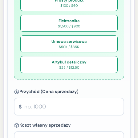
Prosty produkt
$100 / $60
Elektronika
$1,500 / $900
Umowa serwisowa
$50K / $35K
Artykuł detaliczny
$25 / $12.50
Przychód (Cena sprzedaży)
$
Koszt własny sprzedaży