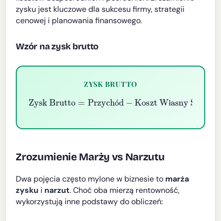
zysku jest kluczowe dla sukcesu firmy, strategii
cenowej i planowania finansowego.
Wzór na zysk brutto
ZYSK BRUTTO
Zysk Brutto
=
Przychód
Koszt Własny Sprzedaży
−
ó
ł
Zrozumienie Marży vs Narzutu
Dwa pojęcia często mylone w biznesie to
marża
zysku
i
narzut
. Choć oba mierzą rentowność,
wykorzystują inne podstawy do obliczeń: