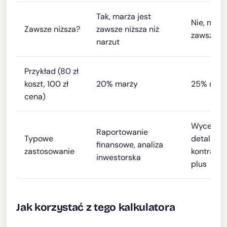
Tak, marża jest
Nie, narzu
Zawsze niższa?
zawsze niższa niż
zawsze w
narzut
Przykład (80 zł
koszt, 100 zł
20% marży
25% narz
cena)
Wycena
Raportowanie
Typowe
detaliczn
finansowe, analiza
zastosowanie
kontrakty
inwestorska
plus
Jak korzystać z tego kalkulatora