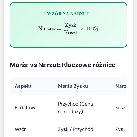
WZÓR NA NARZUT
Narzut
=
Zysk
Koszt
×
100
%
Marża vs Narzut: Kluczowe różnice
Aspekt
Marża Zysku
Narzut
Przychód (Cena
Podstawa
Koszt
sprzedaży)
Wzór
Zysk / Przychód
Zysk / Ko