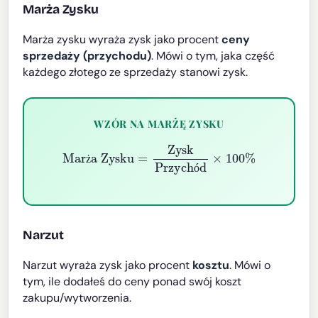
Marża Zysku
Marża zysku wyraża zysk jako procent
ceny
sprzedaży (przychodu)
. Mówi o tym, jaka część
każdego złotego ze sprzedaży stanowi zysk.
WZÓR NA MARŻĘ ZYSKU
Marża Zysku
=
Zysk
Przychód
×
100
%
ż
ó
Narzut
Narzut wyraża zysk jako procent
kosztu
. Mówi o
tym, ile dodałeś do ceny ponad swój koszt
zakupu/wytworzenia.