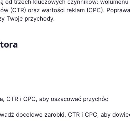
eżą od trzech kluczowych czynników: wolumenu
ków (CTR) oraz wartości reklam (CPC). Popraw
zy Twoje przychody.
atora
a, CTR i CPC, aby oszacować przychód
adź docelowe zarobki, CTR i CPC, aby dowie