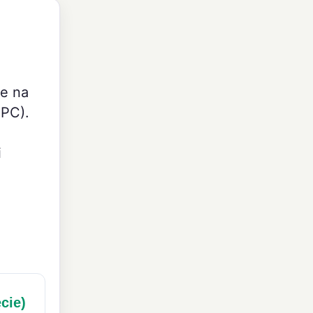
e na
CPC).
i
cie)