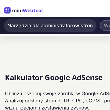
mini
Webtool
Narzędzia dla administratorów stron
Kalkulator Google AdSense
Oblicz i oszacuj swoje zarobki w Google A
Analizuj odsłony stron, CTR, CPC, eCPM i 
wizualizacjom i zestawieniu zysków.