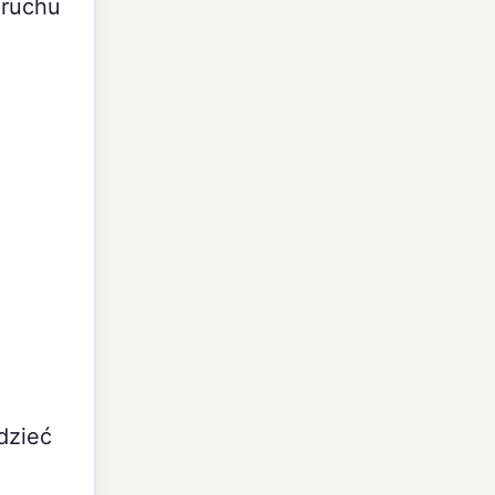
 ruchu
a
dzieć