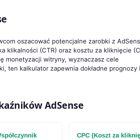
se
om oszacować potencjalne zarobki z AdSens
 klikalności (CTR) oraz kosztu za kliknięcie (
gię monetyzacji witryny, wyznaczasz cele
i, ten kalkulator zapewnia dokładne prognozy 
skaźników AdSense
spółczynnik
CPC (Koszt za kliknię