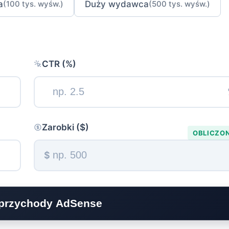
a
Duży wydawca
(100 tys. wyśw.)
(500 tys. wyśw.)
CTR (%)
Zarobki ($)
$
 przychody AdSense