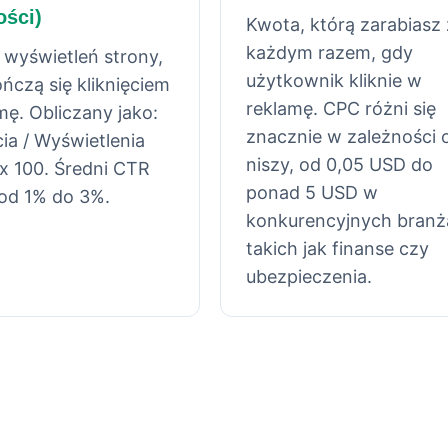
ości)
Kwota, którą zarabiasz
każdym razem, gdy
 wyświetleń strony,
użytkownik kliknie w
ończą się kliknięciem
reklamę. CPC różni się
mę. Obliczany jako:
znacznie w zależności 
cia / Wyświetlenia
niszy, od 0,05 USD do
 x 100. Średni CTR
ponad 5 USD w
od 1% do 3%.
konkurencyjnych branż
takich jak finanse czy
ubezpieczenia.