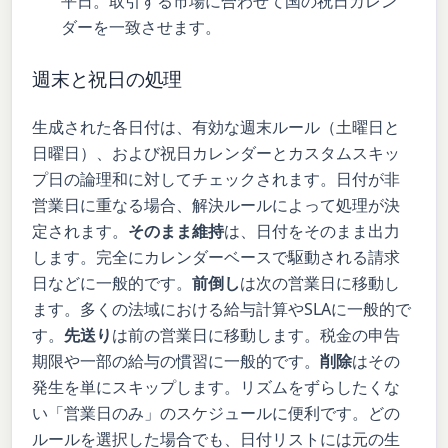
平日。取引する市場に合わせて国の祝日カレン
ダーを一致させます。
週末と祝日の処理
生成された各日付は、有効な週末ルール（土曜日と
日曜日）、および祝日カレンダーとカスタムスキッ
プ日の論理和に対してチェックされます。日付が非
営業日に重なる場合、解決ルールによって処理が決
定されます。
そのまま維持
は、日付をそのまま出力
します。完全にカレンダーベースで駆動される請求
日などに一般的です。
前倒し
は次の営業日に移動し
ます。多くの法域における給与計算やSLAに一般的で
す。
先送り
は前の営業日に移動します。税金の申告
期限や一部の給与の慣習に一般的です。
削除
はその
発生を単にスキップします。リズムをずらしたくな
い「営業日のみ」のスケジュールに便利です。どの
ルールを選択した場合でも、日付リストには元の生