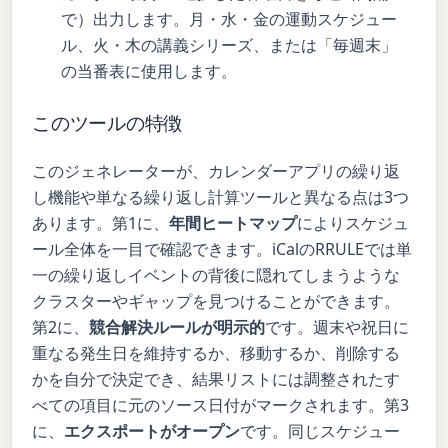
で）出力します。月・水・金の運動スケジュー
ル、火・木の講義シリーズ、または「毎週末」
の当番表に使用します。
このツールの特徴
このジェネレーターが、カレンダーアプリの繰り返
し機能や単なる繰り返し計算ツールと異なる点は3つ
あります。第1に、
年間ヒートマップ
によりスケジュ
ール全体を一目で確認できます。iCalのRRULEでは単
一の繰り返しイベントの背後に隠れてしまうような
クラスターやギャップを見つけることができます。
第2に、
競合解決ルールが明示的
です。週末や祝日に
重なる発生日を維持するか、移動するか、削除する
かを自分で決定でき、結果リストには調整されたす
べての項目に元のソース日付がマークされます。第3
に、
エクスポートがオープン
です。同じスケジュー