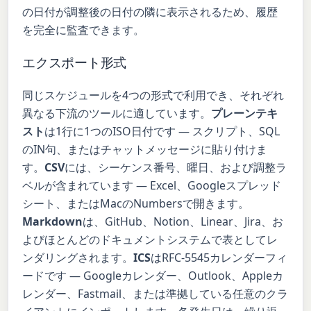
の日付が調整後の日付の隣に表示されるため、履歴
を完全に監査できます。
エクスポート形式
同じスケジュールを4つの形式で利用でき、それぞれ
異なる下流のツールに適しています。
プレーンテキ
スト
は1行に1つのISO日付です — スクリプト、SQL
のIN句、またはチャットメッセージに貼り付けま
す。
CSV
には、シーケンス番号、曜日、および調整ラ
ベルが含まれています — Excel、Googleスプレッド
シート、またはMacのNumbersで開きます。
Markdown
は、GitHub、Notion、Linear、Jira、お
よびほとんどのドキュメントシステムで表としてレ
ンダリングされます。
ICS
はRFC-5545カレンダーフィ
ードです — Googleカレンダー、Outlook、Appleカ
レンダー、Fastmail、または準拠している任意のクラ