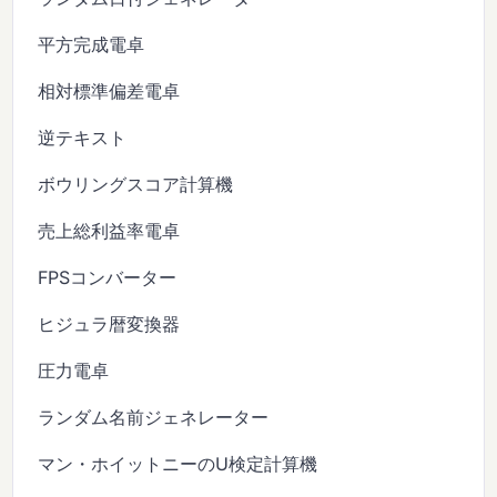
平方完成電卓
相対標準偏差電卓
逆テキスト
ボウリングスコア計算機
売上総利益率電卓
FPSコンバーター
ヒジュラ暦変換器
圧力電卓
ランダム名前ジェネレーター
マン・ホイットニーのU検定計算機