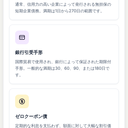
通常、信用力の高い企業によって発行される無担保の
短期企業債務。満期は1日から270日の範囲です。
銀行引受手形
国際貿易で使用され、銀行によって保証された期限付
手形。一般的な満期は30、60、90、または180日で
す。
ゼロクーポン債
定期的な利息を支払わず、額面に対して大幅な割引価