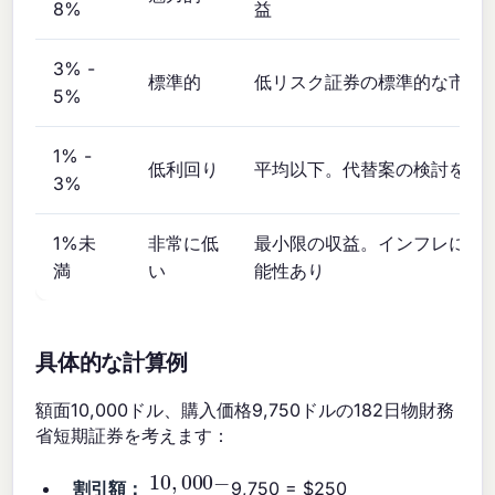
8%
益
3% -
標準的
低リスク証券の標準的な市場
5%
1% -
低利回り
平均以下。代替案の検討を推
3%
1%未
非常に低
最小限の収益。インフレに勝
満
い
能性あり
具体的な計算例
額面10,000ドル、購入価格9,750ドルの182日物財務
省短期証券を考えます：
10
,
000
−
割引額：
9,750 = $250