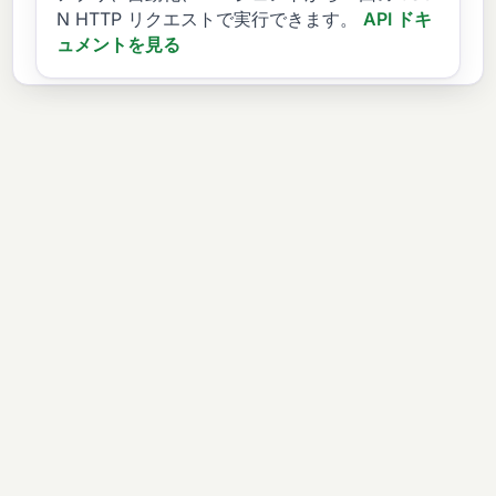
N HTTP リクエストで実行できます。
API ドキ
ュメントを見る