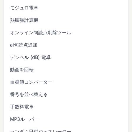
モジュロ電卓
熱膨張計算機
オンライン句読点削除ツール
ai句読点追加
デシベル (dB) 電卓
動画を回転
血糖値コンバーター
番号を並べ替える
手数料電卓
MP3ルーパー
ランダム日付ジェネレーター