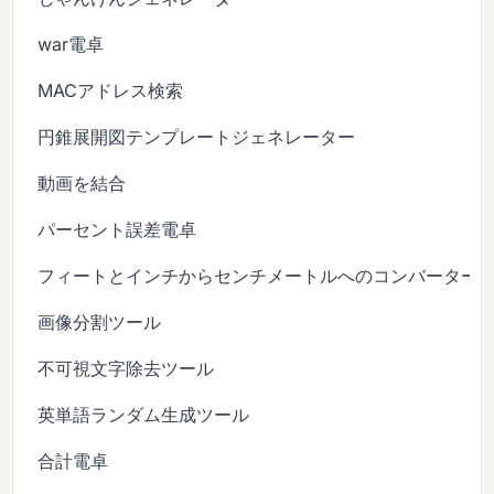
war電卓
MACアドレス検索
円錐展開図テンプレートジェネレーター
動画を結合
パーセント誤差電卓
フィートとインチからセンチメートルへのコンバーター
画像分割ツール
不可視文字除去ツール
英単語ランダム生成ツール
合計電卓