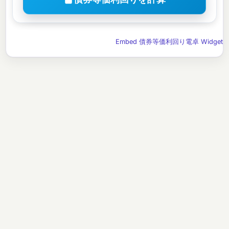
Embed 債券等価利回り電卓 Widget