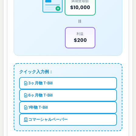
満期受取額
$10,000
=
利益
$200
クイック入力例：
3ヶ月物 T-Bill
6ヶ月物 T-Bill
1年物 T-Bill
コマーシャルペーパー