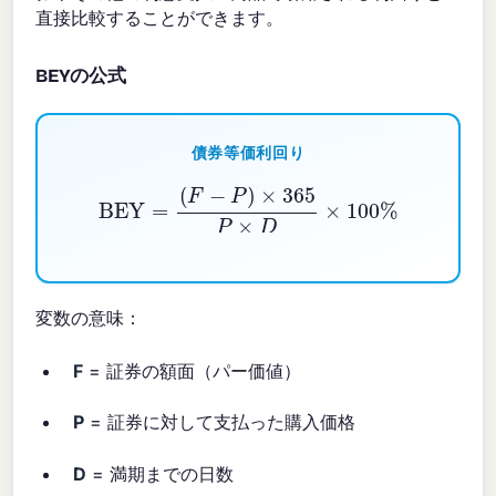
直接比較することができます。
BEYの公式
債券等価利回り
BEY
=
(
F
−
P
)
×
365
P
×
D
×
100
%
変数の意味：
F
= 証券の額面（パー価値）
P
= 証券に対して支払った購入価格
D
= 満期までの日数