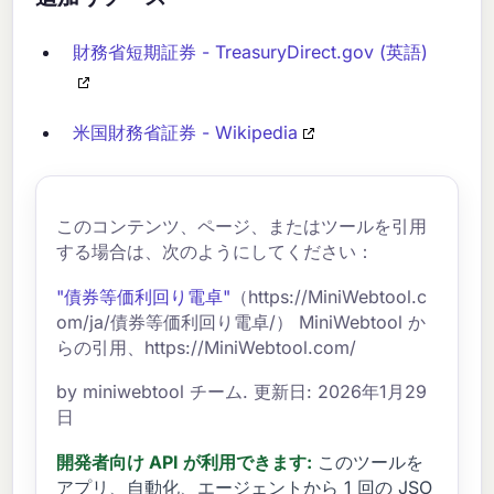
財務省短期証券 - TreasuryDirect.gov (英語)
米国財務省証券 - Wikipedia
このコンテンツ、ページ、またはツールを引用
する場合は、次のようにしてください：
"債券等価利回り電卓"
（https://MiniWebtool.c
om/ja/債券等価利回り電卓/） MiniWebtool か
らの引用、https://MiniWebtool.com/
by miniwebtool チーム. 更新日: 2026年1月29
日
開発者向け API が利用できます:
このツールを
アプリ、自動化、エージェントから 1 回の JSO