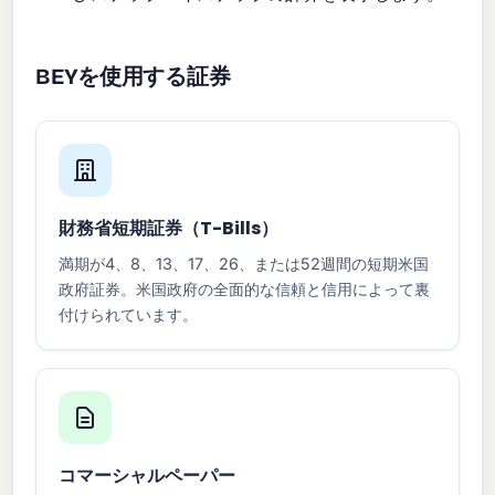
BEYを使用する証券
財務省短期証券（T-Bills）
満期が4、8、13、17、26、または52週間の短期米国
政府証券。米国政府の全面的な信頼と信用によって裏
付けられています。
コマーシャルペーパー