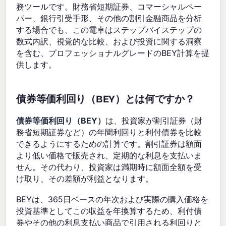
務ツールです。財務省短期証券、コマーシャルペー
パー、銀行引受手形、その他の割引金融商品を分析
する場合でも、この電卓はステップバイステップの
数式内訳、視覚的な比較、および投資に関する洞察
を含む、プロフェッショナルグレードのBEY計算を提
供します。
債券等価利回り（BEY）とは何ですか？
債券等価利回り（BEY）
は、投資家が割引証券（財
務省短期証券など）の年間利回りと利付債券を比較
できるようにするための計算です。割引証券は額面
より低い価格で販売され、定期的な利息を支払いま
せん。その代わり、投資家は満期時に額面全額を受
け取り、その差額が利益となります。
BEYは、365日ベースの年次および実際の購入価格を
投資基準としてこの収益を年換算するため、利付債
券やその他の利息支払い商品で引用される利回りと