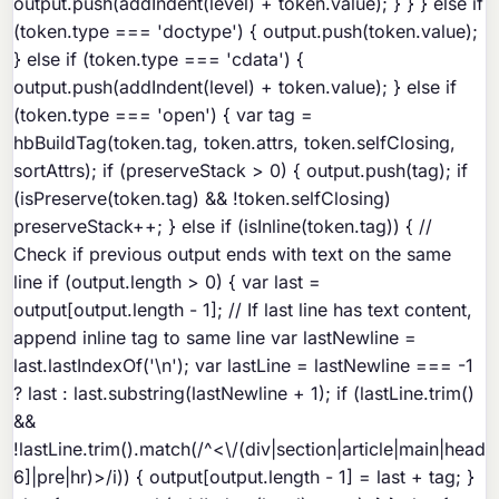
output.push(addIndent(level) + token.value); } } } else if
(token.type === 'doctype') { output.push(token.value);
} else if (token.type === 'cdata') {
output.push(addIndent(level) + token.value); } else if
(token.type === 'open') { var tag =
hbBuildTag(token.tag, token.attrs, token.selfClosing,
sortAttrs); if (preserveStack > 0) { output.push(tag); if
(isPreserve(token.tag) && !token.selfClosing)
preserveStack++; } else if (isInline(token.tag)) { //
Check if previous output ends with text on the same
line if (output.length > 0) { var last =
output[output.length - 1]; // If last line has text content,
append inline tag to same line var lastNewline =
last.lastIndexOf('\n'); var lastLine = lastNewline === -1
? last : last.substring(lastNewline + 1); if (lastLine.trim()
&&
!lastLine.trim().match(/^<\/(div|section|article|main|heade
6]|pre|hr)>/i)) { output[output.length - 1] = last + tag; }