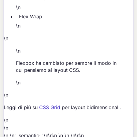
\n
Flex Wrap
\n
\n
\n
Flexbox ha cambiato per sempre il modo in
cui pensiamo ai layout CSS.
\n
\n
Leggi di più su
CSS Grid
per layout bidimensionali.
\n
\n
\n \n', semantic: '\n\n\n
\n
\n
\n\n\n