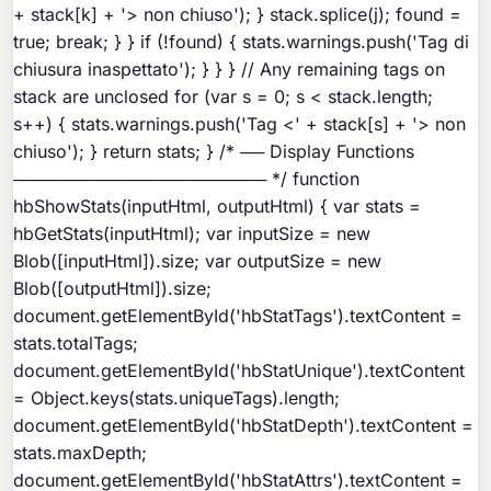
+ stack[k] + '> non chiuso'); } stack.splice(j); found =
true; break; } } if (!found) { stats.warnings.push('Tag di
chiusura
inaspettato'); } } } // Any remaining tags on
stack are unclosed for (var s = 0; s < stack.length;
s++) { stats.warnings.push('Tag <' + stack[s] + '> non
chiuso'); } return stats; } /* ── Display Functions
───────────────────── */ function
hbShowStats(inputHtml, outputHtml) { var stats =
hbGetStats(inputHtml); var inputSize = new
Blob([inputHtml]).size; var outputSize = new
Blob([outputHtml]).size;
document.getElementById('hbStatTags').textContent =
stats.totalTags;
document.getElementById('hbStatUnique').textContent
= Object.keys(stats.uniqueTags).length;
document.getElementById('hbStatDepth').textContent =
stats.maxDepth;
document.getElementById('hbStatAttrs').textContent =