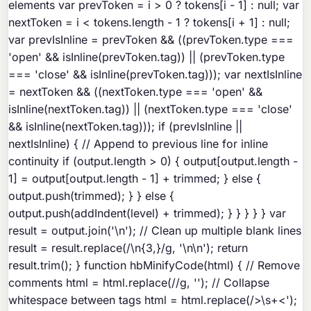
elements var prevToken = i > 0 ? tokens[i - 1] : null; var
nextToken = i < tokens.length - 1 ? tokens[i + 1] : null;
var prevIsInline = prevToken && ((prevToken.type ===
'open' && isInline(prevToken.tag)) || (prevToken.type
=== 'close' && isInline(prevToken.tag))); var nextIsInline
= nextToken && ((nextToken.type === 'open' &&
isInline(nextToken.tag)) || (nextToken.type === 'close'
&& isInline(nextToken.tag))); if (prevIsInline ||
nextIsInline) { // Append to previous line for inline
continuity if (output.length > 0) { output[output.length -
1] = output[output.length - 1] + trimmed; } else {
output.push(trimmed); } } else {
output.push(addIndent(level) + trimmed); } } } } } var
result = output.join('\n'); // Clean up multiple blank lines
result = result.replace(/\n{3,}/g, '\n\n'); return
result.trim(); } function hbMinifyCode(html) { // Remove
comments html = html.replace(/
/g, ''); // Collapse
whitespace between tags html = html.replace(/>\s+<');