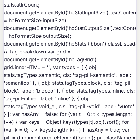
stats.attrCount;
document.getElementById('hbStatInputSize').textContent
= hbFormatSize(inputSize);
document.getElementById('hbStatOutputSize').textConten
= hbFormatSize(outputSize);
document.getElementById('hbStatsRibbon').classList.add('
// Tag breakdown var grid =
document.getElementById('hbTagGrid');
grid.innerHTML = ''; var types = [ { obj:
stats.tagTypes.semantic, cls: 'tag-pill-semantic', label:
'semantico' }, { obj: stats.tagTypes.block, cls: 'tag-pill-
block', label: 'blocco' }, { obj: stats.tagTypes.inline, cls:
'tag-pill-inline', label: 'inline' }, { obj:
stats.tagTypes.void_el, cls: 'tag-pill-void', label: 'vuoto'
} ]; var hasAny = false; for (var t = 0; t < types.length;
t++) { var keys = Object.keys(types[t].obj).sort(); for
(var k = 0; k < keys.length; k++) { hasAny = true; var
pill = document.createElement('span'); pill.className =