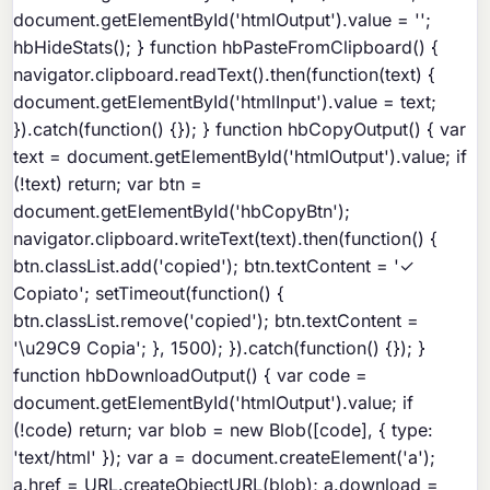
document.getElementById('htmlOutput').value = '';
hbHideStats(); } function hbPasteFromClipboard() {
navigator.clipboard.readText().then(function(text) {
document.getElementById('htmlInput').value = text;
}).catch(function() {}); } function hbCopyOutput() { var
text = document.getElementById('htmlOutput').value; if
(!text) return; var btn =
document.getElementById('hbCopyBtn');
navigator.clipboard.writeText(text).then(function() {
btn.classList.add('copied'); btn.textContent = '✓
Copiato'; setTimeout(function() {
btn.classList.remove('copied'); btn.textContent =
'\u29C9 Copia'; }, 1500); }).catch(function() {}); }
function hbDownloadOutput() { var code =
document.getElementById('htmlOutput').value; if
(!code) return; var blob = new Blob([code], { type:
'text/html' }); var a = document.createElement('a');
a.href = URL.createObjectURL(blob); a.download =