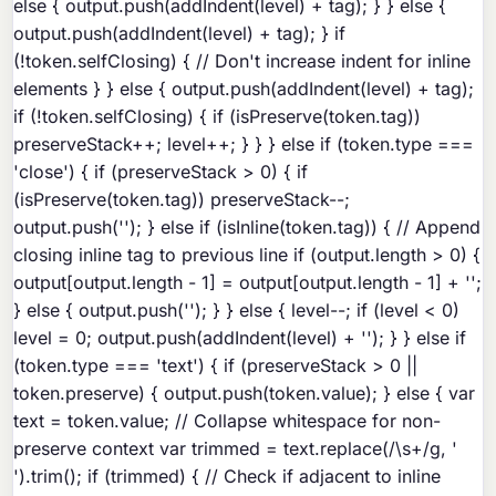
else { output.push(addIndent(level) + tag); } } else {
output.push(addIndent(level) + tag); } if
(!token.selfClosing) { // Don't increase indent for inline
elements } } else { output.push(addIndent(level) + tag);
if (!token.selfClosing) { if (isPreserve(token.tag))
preserveStack++; level++; } } } else if (token.type ===
'close') { if (preserveStack > 0) { if
(isPreserve(token.tag)) preserveStack--;
output.push('
'); } else if (isInline(token.tag)) { // Append
closing inline tag to previous line if (output.length > 0) {
output[output.length - 1] = output[output.length - 1] + '
';
} else { output.push('
'); } } else { level--; if (level < 0)
level = 0; output.push(addIndent(level) + '
'); } } else if
(token.type === 'text') { if (preserveStack > 0 ||
token.preserve) { output.push(token.value); } else { var
text = token.value; // Collapse whitespace for non-
preserve context var trimmed = text.replace(/\s+/g, '
').trim(); if (trimmed) { // Check if adjacent to inline