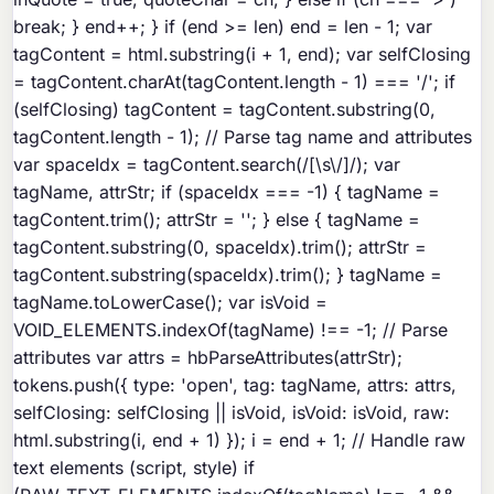
break; } end++; } if (end >= len) end = len - 1; var
tagContent = html.substring(i + 1, end); var selfClosing
= tagContent.charAt(tagContent.length - 1) === '/'; if
(selfClosing) tagContent = tagContent.substring(0,
tagContent.length - 1); // Parse tag name and attributes
var spaceIdx = tagContent.search(/[\s\/]/); var
tagName, attrStr; if (spaceIdx === -1) { tagName =
tagContent.trim(); attrStr = ''; } else { tagName =
tagContent.substring(0, spaceIdx).trim(); attrStr =
tagContent.substring(spaceIdx).trim(); } tagName =
tagName.toLowerCase(); var isVoid =
VOID_ELEMENTS.indexOf(tagName) !== -1; // Parse
attributes var attrs = hbParseAttributes(attrStr);
tokens.push({ type: 'open', tag: tagName, attrs: attrs,
selfClosing: selfClosing || isVoid, isVoid: isVoid, raw:
html.substring(i, end + 1) }); i = end + 1; // Handle raw
text elements (script, style) if