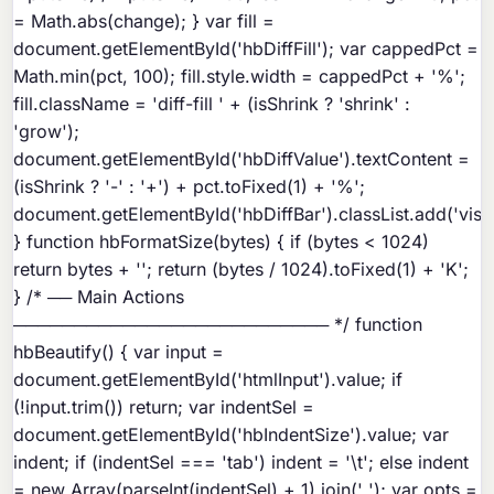
= Math.abs(change); } var fill =
document.getElementById('hbDiffFill'); var cappedPct =
Math.min(pct, 100); fill.style.width = cappedPct + '%';
fill.className = 'diff-fill ' + (isShrink ? 'shrink' :
'grow');
document.getElementById('hbDiffValue').textContent =
(isShrink ? '-' : '+') + pct.toFixed(1) + '%';
document.getElementById('hbDiffBar').classList.add('visib
} function hbFormatSize(bytes) { if (bytes < 1024)
return bytes + ''; return (bytes / 1024).toFixed(1) + 'K';
} /* ── Main Actions
────────────────────────── */ function
hbBeautify() { var input =
document.getElementById('htmlInput').value; if
(!input.trim()) return; var indentSel =
document.getElementById('hbIndentSize').value; var
indent; if (indentSel === 'tab') indent = '\t'; else indent
= new Array(parseInt(indentSel) + 1).join(' '); var opts =