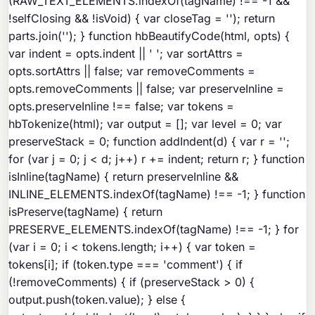
(RAW_TEXT_ELEMENTS.indexOf(tagName) !== -1 &&
!selfClosing && !isVoid) { var closeTag = '
'); return
parts.join(''); } function hbBeautifyCode(html, opts) {
var indent = opts.indent || ' '; var sortAttrs =
opts.sortAttrs || false; var removeComments =
opts.removeComments || false; var preserveInline =
opts.preserveInline !== false; var tokens =
hbTokenize(html); var output = []; var level = 0; var
preserveStack = 0; function addIndent(d) { var r = '';
for (var j = 0; j < d; j++) r += indent; return r; } function
isInline(tagName) { return preserveInline &&
INLINE_ELEMENTS.indexOf(tagName) !== -1; } function
isPreserve(tagName) { return
PRESERVE_ELEMENTS.indexOf(tagName) !== -1; } for
(var i = 0; i < tokens.length; i++) { var token =
tokens[i]; if (token.type === 'comment') { if
(!removeComments) { if (preserveStack > 0) {
output.push(token.value); } else {