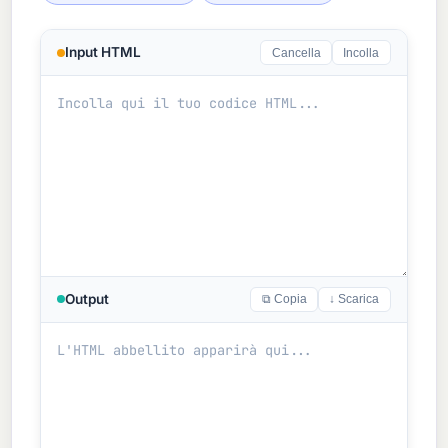
Input HTML
Cancella
Incolla
Output
⧉ Copia
↓ Scarica