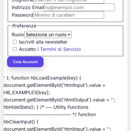
Indirizzo Email
Password
Preferenze
Ruolo
Iscriviti alla newsletter
Accetto i
Termini di Servizio
Crea Account
' }; function hbLoadExample(key) {
document.getElementById('htmlInput').value =
HB_EXAMPLES[key];
document.getElementById('htmlOutput').value = '';
hbHideStats(); } /* ── Utility Functions
───────────────────── */ function
hbClearInput() {
document.getElementById('htmlInput').value = '';