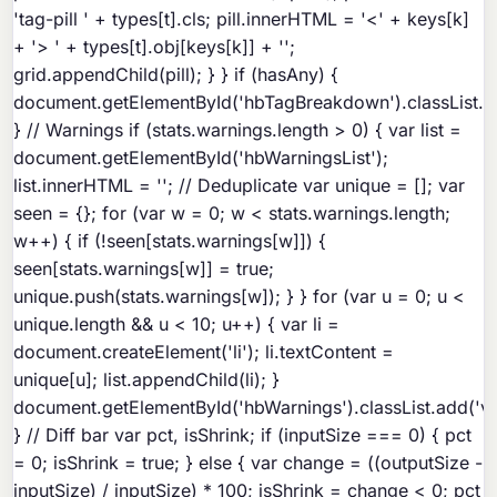
'tag-pill ' + types[t].cls; pill.innerHTML = '<' + keys[k]
+ '>
' + types[t].obj[keys[k]] + '
';
grid.appendChild(pill); } } if (hasAny) {
document.getElementById('hbTagBreakdown').classList.add
} // Warnings if (stats.warnings.length > 0) { var list =
document.getElementById('hbWarningsList');
list.innerHTML = ''; // Deduplicate var unique = []; var
seen = {}; for (var w = 0; w < stats.warnings.length;
w++) { if (!seen[stats.warnings[w]]) {
seen[stats.warnings[w]] = true;
unique.push(stats.warnings[w]); } } for (var u = 0; u <
unique.length && u < 10; u++) { var li =
document.createElement('li'); li.textContent =
unique[u]; list.appendChild(li); }
document.getElementById('hbWarnings').classList.add('vis
} // Diff bar var pct, isShrink; if (inputSize === 0) { pct
= 0; isShrink = true; } else { var change = ((outputSize -
inputSize) / inputSize) * 100; isShrink = change < 0; pct