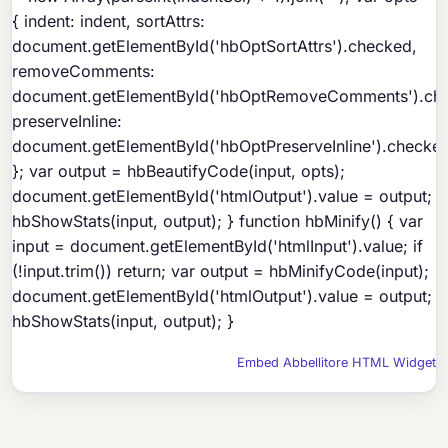
{ indent: indent, sortAttrs:
document.getElementById('hbOptSortAttrs').checked,
removeComments:
document.getElementById('hbOptRemoveComments').ch
preserveInline:
document.getElementById('hbOptPreserveInline').checke
}; var output = hbBeautifyCode(input, opts);
document.getElementById('htmlOutput').value = output;
hbShowStats(input, output); } function hbMinify() { var
input = document.getElementById('htmlInput').value; if
(!input.trim()) return; var output = hbMinifyCode(input);
document.getElementById('htmlOutput').value = output;
hbShowStats(input, output); }
Embed Abbellitore HTML Widget