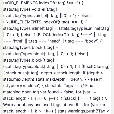
(VOID_ELEMENTS.indexOf(t.tag) !== -1) {
stats.tagTypes.void_el[t.tag] =
(stats.tagTypes.void_el[t.tag] || 0) + 1; } else if
(INLINE_ELEMENTS.indexOf(t.tag) !== -1) {
stats.tagTypes.inline[t.tag] = (stats.tagTypes.inline[t.tag]
|| 0) + 1; } else if (BLOCK.indexOf(t.tag) !== -1 || t.tag
=== 'html' || t.tag === 'head' || t.tag === 'body') {
stats.tagTypes.block[t.tag] =
(stats.tagTypes.block[t.tag] || 0) + 1; } else {
stats.tagTypes.block[t.tag] =
(stats.tagTypes.block[t.tag] || 0) + 1; } if (!t.selfClosing)
{ stack.push(t.tag); depth = stack.length; if (depth >
stats.maxDepth) stats.maxDepth = depth; } } else if
(t.type === 'close') { stats.totalTags++; // Find
matching open tag var found = false; for (var j =
stack.length - 1; j >= 0; j--) { if (stack[j] === t.tag) { //
Warn about any unclosed tags above this for (var k =
stack.length - 1; k > j; k--) { stats.warnings.push('Tag <'