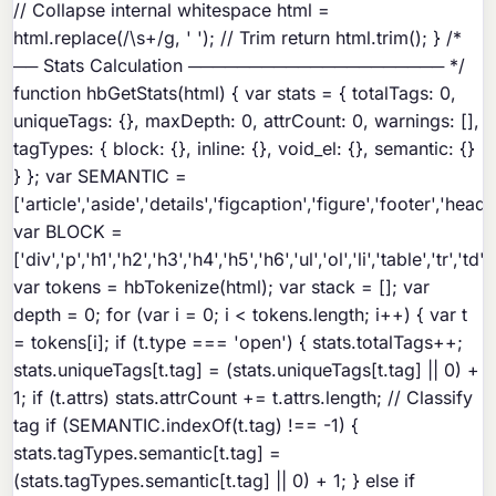
// Collapse internal whitespace html =
html.replace(/\s+/g, ' '); // Trim return html.trim(); } /*
── Stats Calculation ───────────────────── */
function hbGetStats(html) { var stats = { totalTags: 0,
uniqueTags: {}, maxDepth: 0, attrCount: 0, warnings: [],
tagTypes: { block: {}, inline: {}, void_el: {}, semantic: {}
} }; var SEMANTIC =
['article','aside','details','figcaption','figure','footer','hea
var BLOCK =
['div','p','h1','h2','h3','h4','h5','h6','ul','ol','li','table','tr','
var tokens = hbTokenize(html); var stack = []; var
depth = 0; for (var i = 0; i < tokens.length; i++) { var t
= tokens[i]; if (t.type === 'open') { stats.totalTags++;
stats.uniqueTags[t.tag] = (stats.uniqueTags[t.tag] || 0) +
1; if (t.attrs) stats.attrCount += t.attrs.length; // Classify
tag if (SEMANTIC.indexOf(t.tag) !== -1) {
stats.tagTypes.semantic[t.tag] =
(stats.tagTypes.semantic[t.tag] || 0) + 1; } else if