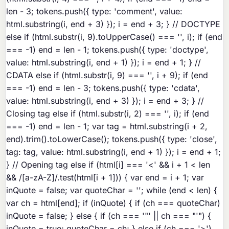
len - 3; tokens.push({ type: 'comment', value:
html.substring(i, end + 3) }); i = end + 3; } // DOCTYPE
else if (html.substr(i, 9).toUpperCase() === '', i); if (end
=== -1) end = len - 1; tokens.push({ type: 'doctype',
value: html.substring(i, end + 1) }); i = end + 1; } //
CDATA else if (html.substr(i, 9) === '
', i + 9); if (end
=== -1) end = len - 3; tokens.push({ type: 'cdata',
value: html.substring(i, end + 3) }); i = end + 3; } //
Closing tag else if (html.substr(i, 2) === '
', i); if (end
=== -1) end = len - 1; var tag = html.substring(i + 2,
end).trim().toLowerCase(); tokens.push({ type: 'close',
tag: tag, value: html.substring(i, end + 1) }); i = end + 1;
} // Opening tag else if (html[i] === '<' && i + 1 < len
&& /[a-zA-Z]/.test(html[i + 1])) { var end = i + 1; var
inQuote = false; var quoteChar = ''; while (end < len) {
var ch = html[end]; if (inQuote) { if (ch === quoteChar)
inQuote = false; } else { if (ch === '"' || ch === "'") {
inQuote = true; quoteChar = ch; } else if (ch === '>')