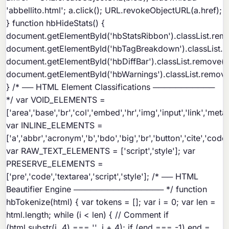
'abbellito.html'; a.click(); URL.revokeObjectURL(a.href);
} function hbHideStats() {
document.getElementById('hbStatsRibbon').classList.remov
document.getElementById('hbTagBreakdown').classList.re
document.getElementById('hbDiffBar').classList.remove('vi
document.getElementById('hbWarnings').classList.remove('
} /* ── HTML Element Classifications ───────────
*/ var VOID_ELEMENTS =
['area','base','br','col','embed','hr','img','input','link','met
var INLINE_ELEMENTS =
['a','abbr','acronym','b','bdo','big','br','button','cite','code',
var RAW_TEXT_ELEMENTS = ['script','style']; var
PRESERVE_ELEMENTS =
['pre','code','textarea','script','style']; /* ── HTML
Beautifier Engine ──────────────── */ function
hbTokenize(html) { var tokens = []; var i = 0; var len =
html.length; while (i < len) { // Comment if
(html.substr(i, 4) === '
', i + 4); if (end === -1) end =