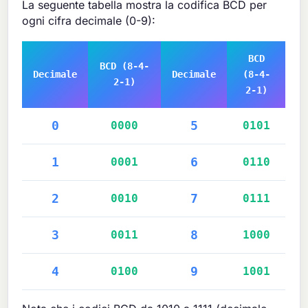
La seguente tabella mostra la codifica BCD per
ogni cifra decimale (0-9):
BCD
BCD (8-4-
Decimale
Decimale
(8-4-
2-1)
2-1)
0
0000
5
0101
1
0001
6
0110
2
0010
7
0111
3
0011
8
1000
4
0100
9
1001