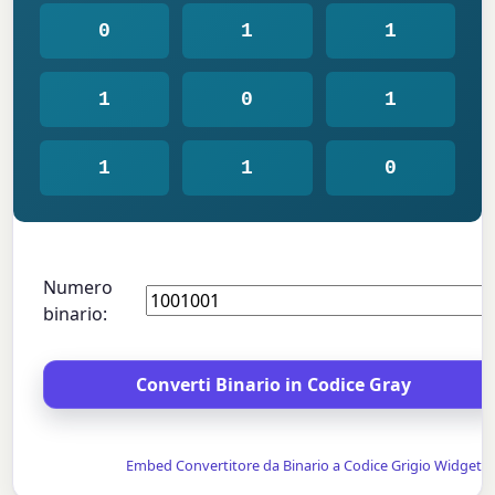
0
1
1
1
0
1
1
1
0
Numero
binario:
Embed Convertitore da Binario a Codice Grigio Widget