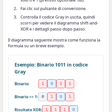
solo 0 e 1 (prefisso opzionale: 0b).
Fai clic sul pulsante di conversione.
Controlla il codice Gray in uscita, quindi
scorri per vedere il diagramma shift-and-
XOR e i dettagli passo dopo passo.
Il diagramma seguente mostra come funziona la
formula su un breve esempio.
Esempio: Binario 1011 in codice
Gray
Binario:
1
0
1
1
Binario >> 1:
0
1
0
1
Risultato XOR:
1
1
1
0