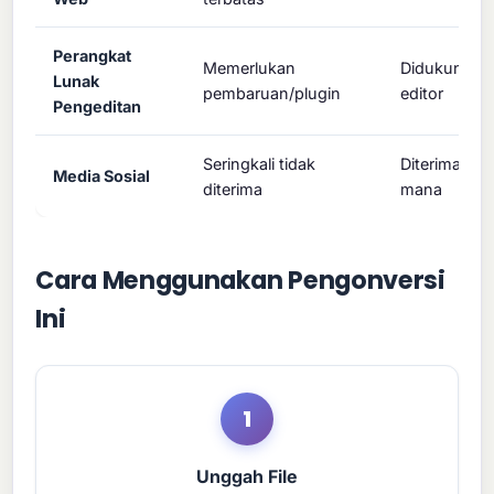
Perangkat
Memerlukan
Didukung o
Lunak
pembaruan/plugin
editor
Pengeditan
Seringkali tidak
Diterima di 
Media Sosial
diterima
mana
Cara Menggunakan Pengonversi
Ini
1
Unggah File