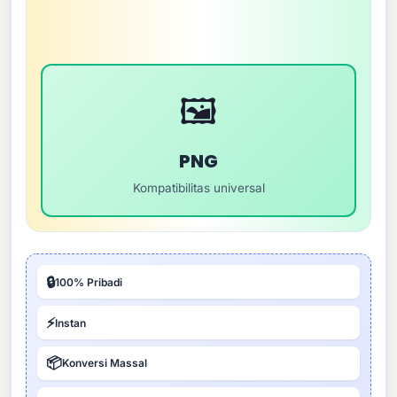
🖼️
PNG
Kompatibilitas universal
🔒
100% Pribadi
⚡
Instan
📦
Konversi Massal