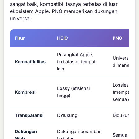
sangat baik, kompatibilitasnya terbatas di luar
ekosistem Apple. PNG memberikan dukungan
universal:
Fitur
HEIC
PNG
Perangkat Apple,
Universal - 
Kompatibilitas
terbatas di tempat
di mana saj
lain
Lossless
Lossy (efisiensi
Kompresi
(mempertah
tinggi)
semua data
Transparansi
Didukung
Didukung
Dukungan
Dukungan peramban
Semua per
Web
terbatas