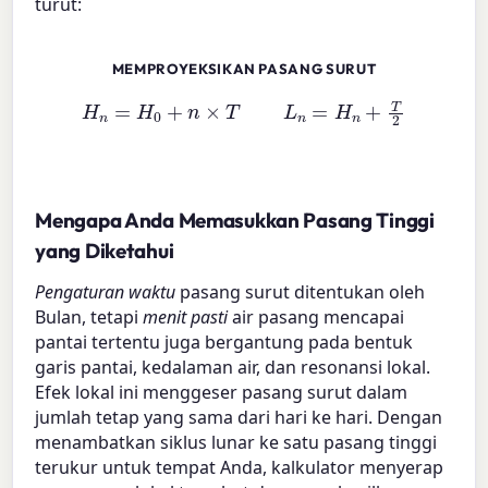
turut:
MEMPROYEKSIKAN PASANG SURUT
H
n
=
H
0
+
n
×
T
L
n
=
H
n
+
T
2
Mengapa Anda Memasukkan Pasang Tinggi
yang Diketahui
Pengaturan waktu
pasang surut ditentukan oleh
Bulan, tetapi
menit pasti
air pasang mencapai
pantai tertentu juga bergantung pada bentuk
garis pantai, kedalaman air, dan resonansi lokal.
Efek lokal ini menggeser pasang surut dalam
jumlah tetap yang sama dari hari ke hari. Dengan
menambatkan siklus lunar ke satu pasang tinggi
terukur untuk tempat Anda, kalkulator menyerap