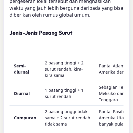
pergeseran lokal tersebut dan menghasilkan
waktu yang jauh lebih berguna daripada yang bisa
diberikan oleh rumus global umum.
Jenis-Jenis Pasang Surut
Pola
Per hari
Tempat terjadiny
2 pasang tinggi + 2
Semi-
Pantai Atlantik d
surut rendah, kira-
diurnal
Amerika dan Ero
kira sama
Sebagian Teluk
1 pasang tinggi + 1
Diurnal
Meksiko dan Asi
surut rendah
Tenggara
2 pasang tinggi tidak
Pantai Pasifik di
Campuran
sama + 2 surut rendah
Amerika Utara,
tidak sama
banyak pulau Pas