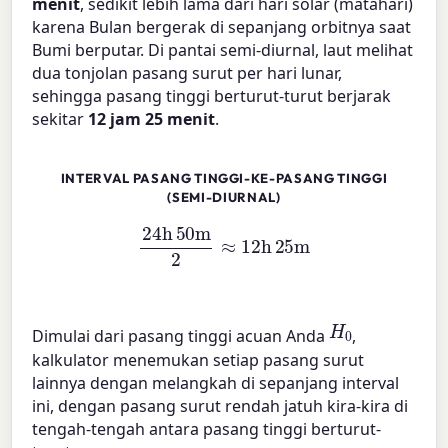
menit
, sedikit lebih lama dari hari solar (matahari)
karena Bulan bergerak di sepanjang orbitnya saat
Bumi berputar. Di pantai semi-diurnal, laut melihat
dua tonjolan pasang surut per hari lunar,
sehingga pasang tinggi berturut-turut berjarak
sekitar
12 jam 25 menit
.
INTERVAL PASANG TINGGI-KE-PASANG TINGGI
(SEMI-DIURNAL)
24
h
50
m
2
≈
12
h
25
m
H
0
Dimulai dari pasang tinggi acuan Anda
,
kalkulator menemukan setiap pasang surut
lainnya dengan melangkah di sepanjang interval
ini, dengan pasang surut rendah jatuh kira-kira di
tengah-tengah antara pasang tinggi berturut-