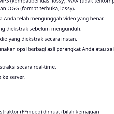
 MP3 (kompatibel luas, lossy), WAV (tidak terkomp
 dan OGG (format terbuka, lossy).
 Anda telah mengunggah video yang benar.
ng diekstrak sebelum mengunduh.
dio yang diekstrak secara instan.
akan opsi berbagi asli perangkat Anda atau sal
traksi secara real-time.
 ke server.
traktor (FFmpeg) dimuat (bilah kemajuan