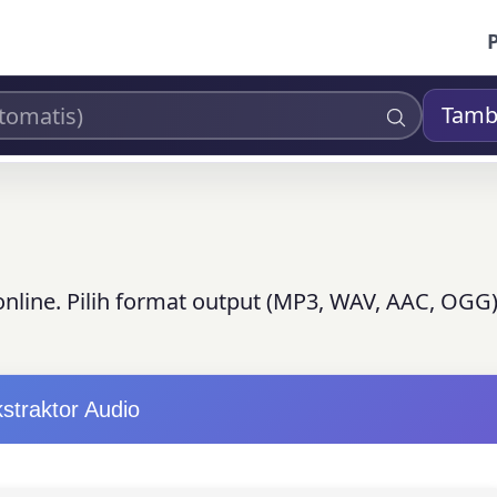
Tamb
 online. Pilih format output (MP3, WAV, AAC, OGG)
straktor Audio