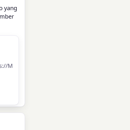
eo yang
umber
ps://M