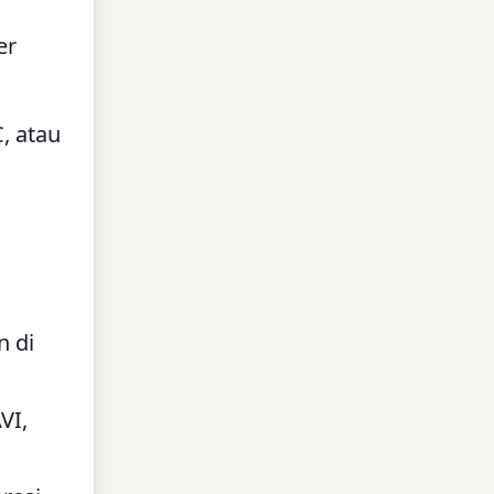
er
, atau
 di
VI,