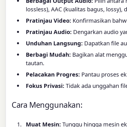
Berbagai Output Audio:
Pilih antara
lossless), AAC (kualitas bagus, lossy),
Pratinjau Video:
Konfirmasikan bahwa
Pratinjau Audio:
Dengarkan audio ya
Unduhan Langsung:
Dapatkan file au
Berbagi Mudah:
Bagikan alat menggun
tautan.
Pelacakan Progres:
Pantau proses eks
Fokus Privasi:
Tidak ada unggahan file
Cara Menggunakan:
Muat Mesin:
Tunggu hingga mesin eks