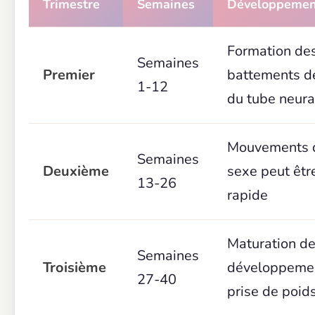
Trimestre
Semaines
Développemen
Formation de
Semaines
Premier
battements d
1-12
du tube neura
Mouvements d
Semaines
Deuxième
sexe peut êtr
13-26
rapide
Maturation d
Semaines
Troisième
développemen
27-40
prise de poid