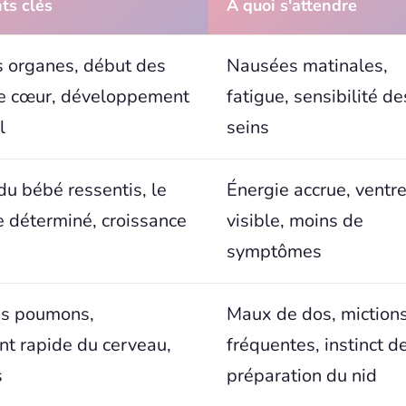
ts clés
À quoi s'attendre
s organes, début des
Nausées matinales,
e cœur, développement
fatigue, sensibilité de
l
seins
u bébé ressentis, le
Énergie accrue, ventr
e déterminé, croissance
visible, moins de
symptômes
es poumons,
Maux de dos, miction
t rapide du cerveau,
fréquentes, instinct d
s
préparation du nid