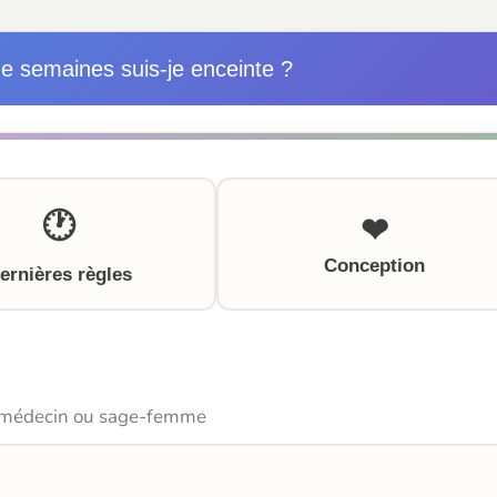
e semaines suis-je enceinte ?
🕐
❤
Conception
ernières règles
e médecin ou sage-femme