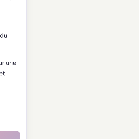
 du
ur une
et