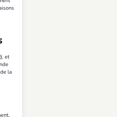
ément
aisons
s
)
, et
onde
 de la
ent,