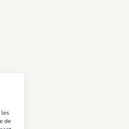
 les
te de