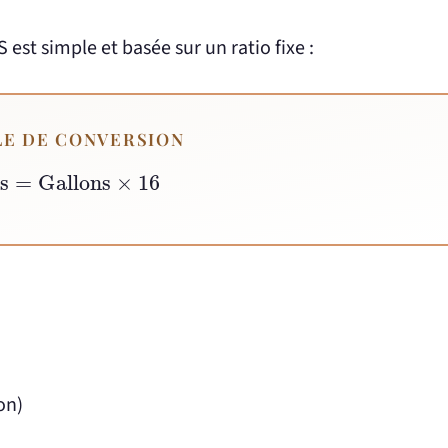
 est simple et basée sur un ratio fixe :
E DE CONVERSION
ses
=
Gallons
×
16
on)