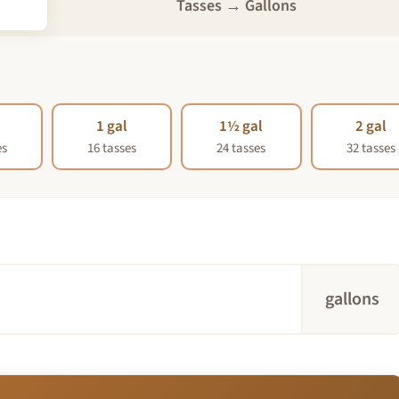
Tasses → Gallons
l
1 gal
1½ gal
2 gal
es
16 tasses
24 tasses
32 tasses
gallons