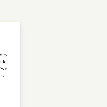
 des
andes
és et
es