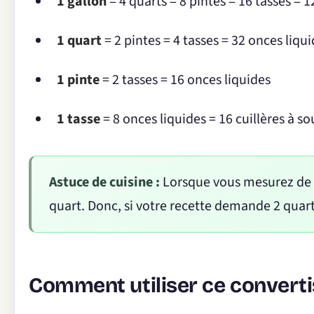
1 gallon
= 4 quarts = 8 pintes = 16 tasses = 
1 quart
= 2 pintes = 4 tasses = 32 onces liqu
1 pinte
= 2 tasses = 16 onces liquides
1 tasse
= 8 onces liquides = 16 cuillères à s
Astuce de cuisine :
Lorsque vous mesurez de g
quart. Donc, si votre recette demande 2 quart
Comment utiliser ce convert