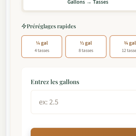
Gallons → Tasses
Préréglages rapides
¼ gal
½ gal
¾ ga
4 tasses
8 tasses
12 tass
Entrez les gallons