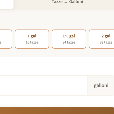
Tazze → Galloni
l
1 gal
1½ gal
2 gal
e
16 tazze
24 tazze
32 tazze
galloni