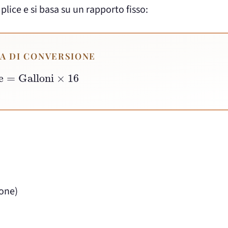
lice e si basa su un rapporto fisso:
A DI CONVERSIONE
zze
=
Galloni
×
16
lone)