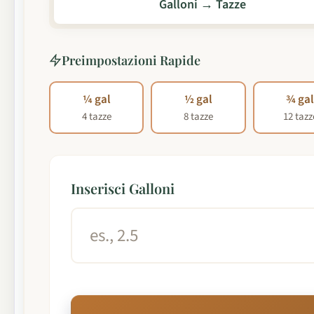
Galloni → Tazze
Preimpostazioni Rapide
¼ gal
½ gal
¾ ga
4 tazze
8 tazze
12 tazz
Inserisci Galloni