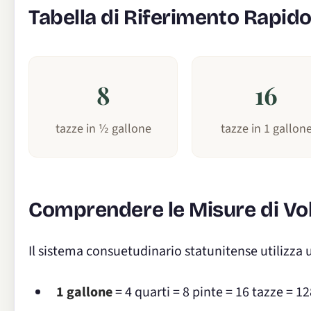
Tabella di Riferimento Rapid
8
16
tazze in ½ gallone
tazze in 1 gallon
Comprendere le Misure di V
Il sistema consuetudinario statunitense utilizza u
1 gallone
= 4 quarti = 8 pinte = 16 tazze = 1