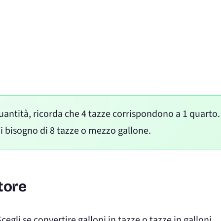
antità, ricorda che 4 tazze corrispondono a 1 quarto.
rai bisogno di 8 tazze o mezzo gallone.
tore
cegli se convertire galloni in tazze o tazze in galloni.