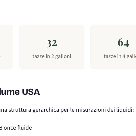
o
32
64
e
tazze in 2 galloni
tazze in 4 gall
olume USA
na struttura gerarchica per le misurazioni dei liquidi:
28 once fluide