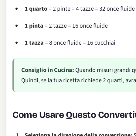
1 quarto
= 2 pinte = 4 tazze = 32 once fluide
1 pinta
= 2 tazze = 16 once fluide
1 tazza
= 8 once fluide = 16 cucchiai
Consiglio in Cucina:
Quando misuri grandi qu
Quindi, se la tua ricetta richiede 2 quarti, av
Come Usare Questo Converti
Seleziona la direzione della conversione:
S