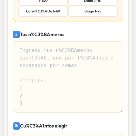
1-100
Dado (1-6)
Loter%C3%ADa 1-49
Bingo 1-75
Tus n%C3%BAmeros
#
Cu%C3%A1ntos elegir
🎯