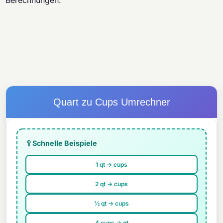
Berechnungen.
Quart zu Cups Umrechner
🥄
Schnelle Beispiele
1 qt → cups
2 qt → cups
½ qt → cups
4 cups → qt