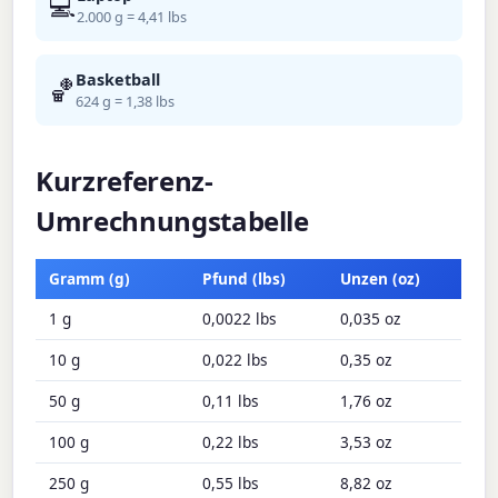
💻
2.000 g = 4,41 lbs
Basketball
🏀
624 g = 1,38 lbs
Kurzreferenz-
Umrechnungstabelle
Gramm (g)
Pfund (lbs)
Unzen (oz)
1 g
0,0022 lbs
0,035 oz
10 g
0,022 lbs
0,35 oz
50 g
0,11 lbs
1,76 oz
100 g
0,22 lbs
3,53 oz
250 g
0,55 lbs
8,82 oz