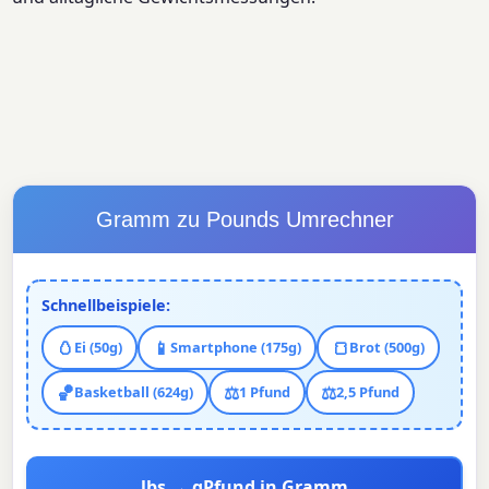
Gramm zu Pounds Umrechner
Schnellbeispiele:
🥚
📱
🍞
Ei (50g)
Smartphone (175g)
Brot (500g)
🏀
⚖️
⚖️
Basketball (624g)
1 Pfund
2,5 Pfund
lbs → g
Pfund in Gramm