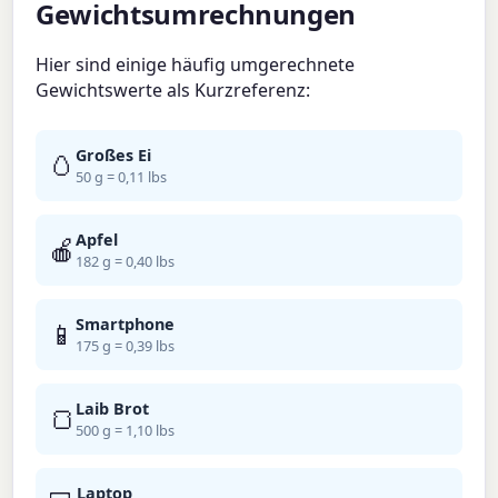
Gewichtsumrechnungen
Hier sind einige häufig umgerechnete
Gewichtswerte als Kurzreferenz:
Großes Ei
🥚
50 g = 0,11 lbs
Apfel
🍎
182 g = 0,40 lbs
Smartphone
📱
175 g = 0,39 lbs
Laib Brot
🍞
500 g = 1,10 lbs
Laptop